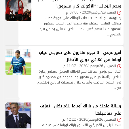
ونجم الزمالك: ”الأكونت كان مسروق”
السبت 28/نوفمبر/2020 - 07:00 م
رد يوسف أوباما صانع ألعاب الزمالك على موجة غضب
جماهير القلعة البيضاء منه بعدما أبدى إعجابه بمنشور
لمحمود عبدالمنعم كهربا لاعب النادي الأهلي يحتفل فيه
بالتتويج…
أمير عزمي : 3 نجوم قادرون على تعويض غياب
أوباما في نهائي ‏دوري الأبطال
الخميس 26/نوفمبر/2020 - 11:37 م
أشاد أمير عزمي مجاهد نجم الزمالك السابق بمجلس إدارة
النادي برئاسة مرتضى منصور وما قدومه من مجهود كبير
في الفترة الماضية وأضاف خلال تصريحات لبرنامج زملكاوي
مع …
رسالة عاجلة من باراك أوباما للأمريكان.. تعرّف
على تفاصيلها
الخميس 26/نوفمبر/2020 - 12:22 ص
شدد الرئيس الأمريكي الأسبق باراك أوباما على ضرورة