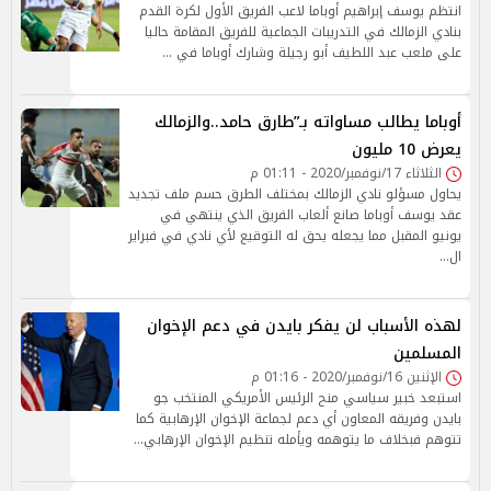
انتظم يوسف إبراهيم أوباما لاعب الفريق الأول لكرة القدم
بنادي الزمالك في التدريبات الجماعية للفريق المقامة حاليا
على ملعب عبد اللطيف أبو رجيلة وشارك أوباما في …
أوباما يطالب مساواته بـ”طارق حامد..والزمالك
يعرض 10 مليون
الثلاثاء 17/نوفمبر/2020 - 01:11 م
يحاول مسؤلو نادي الزمالك بمختلف الطرق حسم ملف تجديد
عقد يوسف أوباما صانع ألعاب الفريق الذي ينتهي في
يونيو المقبل مما يجعله يحق له التوقيع ﻷي نادي في فبراير
ال…
لهذه الأسباب لن يفكر بايدن في دعم الإخوان
المسلمين
الإثنين 16/نوفمبر/2020 - 01:16 م
استبعد خبير سياسي منح الرئيس الأمريكي المنتخب جو
بايدن وفريقه المعاون أي دعم لجماعة الإخوان الإرهابية كما
تتوهم فبخلاف ما يتوهمه ويأمله تنظيم الإخوان الإرهابي…