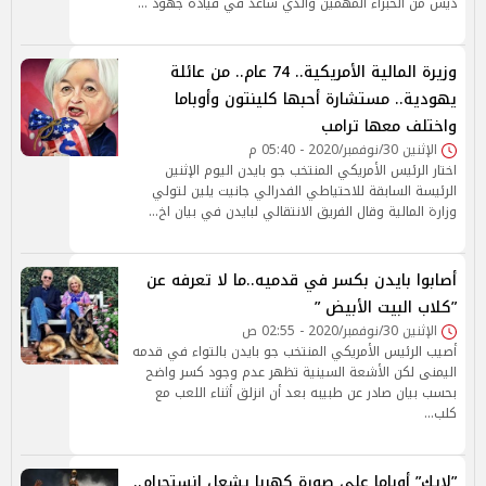
ديس من الخبراء المهمين والذي ساعد في قيادة جهود …
وزيرة المالية الأمريكية.. 74 عام.. من عائلة
يهودية.. مستشارة أحبها كلينتون وأوباما
واختلف معها ترامب
الإثنين 30/نوفمبر/2020 - 05:40 م
اختار الرئيس الأمريكي المنتخب جو بايدن اليوم الإثنين
الرئيسة السابقة للاحتياطي الفدرالي جانيت يلين لتولي
وزارة المالية وقال الفريق الانتقالي لبايدن في بيان اخ…
أصابوا بايدن بكسر في قدميه..ما لا تعرفه عن
”كلاب البيت الأبيض ”
الإثنين 30/نوفمبر/2020 - 02:55 ص
أصيب الرئيس الأمريكي المنتخب جو بايدن بالتواء في قدمه
اليمنى لكن الأشعة السينية تظهر عدم وجود كسر واضح
بحسب بيان صادر عن طبيبه بعد أن انزلق أثناء اللعب مع
كلب…
”لايك” أوباما على صورة كهربا يشعل إنستجرام..