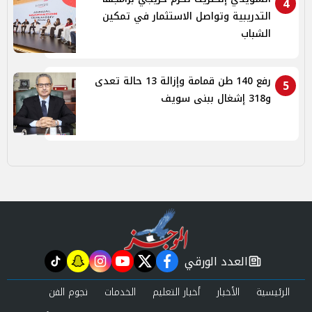
4
التدريبية وتواصل الاستثمار في تمكين
الشباب
رفع 140 طن قمامة وإزالة 13 حالة تعدى
5
و318 إشغال ببنى سويف
العدد الورقي
tiktok
snapchat
instagram
youtube
twitter
facebook
newspaper
الرئيسية
الأخبار
أخبار التعليم
الخدمات
نجوم الفن