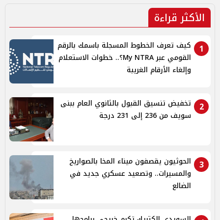
الأكثر قراءة
كيف تعرف الخطوط المسجلة باسمك بالرقم
1
القومي عبر My NTRA؟.. خطوات الاستعلام
وإلغاء الأرقام الغريبة
تخفيض تنسيق القبول بالثانوي العام ببنى
2
سويف من 236 إلى 231 درجة
الحوثيون يقصفون ميناء المخا بالصواريخ
3
والمسيرات.. وتصعيد عسكري جديد في
الضالع
السويدي إلكتريك تكرم خريجي برامجها