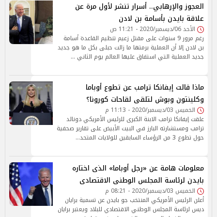
العجوز والإرهابي.. أسرار تنشر لأول مرة عن
علاقة بايدن بأسامة بن لادن
الأحد 06/ديسمبر/2020 - 11:21 ص
رغم مرور 9 سنوات على مقتل زعيم تنظيم القاعدة أسامة
بن لادن إلا أن العملية برمتها ما زالت حبلى بكل ما هو جديد
جديد العملية التي استفاق عليها العالم يوم الثاني …
ماذا قالت إيفانكا ترامب عن تطوع أوباما
وكلينتون وبوش لتلقى لقاحات كورونا؟
الخميس 03/ديسمبر/2020 - 11:13 م
علقت إيفانكا ترامب الابنة الكبرى للرئيس الأمريكي دونالد
ترامب ومستشارته البارز في البيت الأبيض على تقارير صحفية
حول تطوع 3 من الرؤساء السابقين للولايات المتحد…
معلومات هامة عن «رجل أوباما» الذى اختاره
بايدن لرئاسة المجلس الوطنى الاقتصادى
الخميس 03/ديسمبر/2020 - 08:21 م
أعلن الرئيس الأمريكي المنتخب جو بايدن عن تسمية برايان
ديس لرئاسة المجلس الوطني الاقتصادي للبلاد ويعتبر برايان