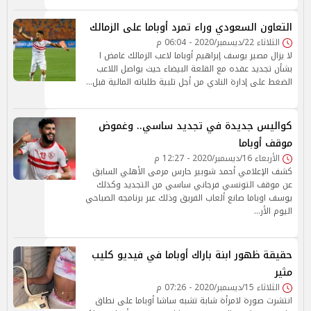
التعاون السعودي وراء تمرد أوباما على الزمالك
الثلاثاء 22/ديسمبر/2020 - 06:04 م
لا يزال مصير يوسف إبراهيم أوباما لاعب الزمالك غامض ا
بشأن تجديد عقده مع القلعة البيضاء حيث يواصل اللاعب
الضغط على إدارة النادي من أجل تلبية طلباته المالية قبل…
كواليس جديدة في تجديد ساسي.. وغموض
موقف أوباما
الأربعاء 16/ديسمبر/2020 - 12:27 م
كشف الإعلامي أحمد شوبير حارس مرمى الأهلي السابق
عن موقف التونسي فرجاني ساسي من التجديد وكذلك
يوسف اوباما صانع ألعاب الفريق وذلك عبر برنامجه الصباحي
اليوم الأر…
حقيقة ظهور ابنة باراك أوباما في فيديو كليب
مثير
الثلاثاء 15/ديسمبر/2020 - 07:26 م
انتشرت صورة لامرأة شابة تشبه ساشا أوباما على نطاق