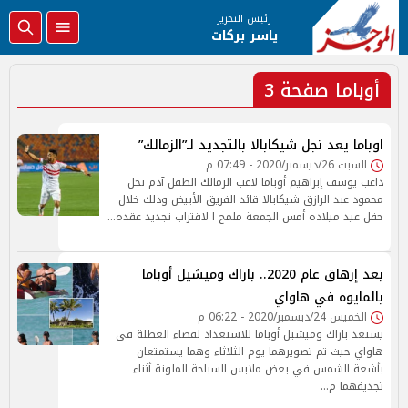
رئيس التحرير
ياسر بركات
أوباما صفحة 3
اوباما يعد نجل شيكابالا بالتجديد لـ”الزمالك”
السبت 26/ديسمبر/2020 - 07:49 م
داعب يوسف إبراهيم أوباما لاعب الزمالك الطفل آدم نجل
محمود عبد الرازق شيكابالا قائد الفريق الأبيض وذلك خلال
حفل عيد ميلاده أمس الجمعة ملمح ا لاقتراب تجديد عقده…
بعد إرهاق عام 2020.. باراك وميشيل أوباما
بالمايوه في هاواي
الخميس 24/ديسمبر/2020 - 06:22 م
يستعد باراك وميشيل أوباما للاستعداد لقضاء العطلة في
هاواي حيث تم تصويرهما يوم الثلاثاء وهما يستمتعان
بأشعة الشمس في بعض ملابس السباحة الملونة أثناء
تجديفهما م…