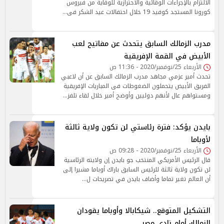
الالتزام بالإجراءات الوقائية والاحترازية للوقاية من فيروس
كورونا المستجد كوفيد 19 خلال احتفالات عيد الشكر فى…
مدرب الزمالك السابق يتحدث عن مفاتيح لعب
الأبيض في القمة الإفريقية
الأربعاء 25/نوفمبر/2020 - 11:36 ص
تحدث أمير عزمي مجاهد مدرب الزمالك السابق عن أن لاعبي
الفريق الأبيض يتحملون الضغوطات فى المباريات الإفريقية
ومستواهم عال لأنهم دوليين وأوضح أمير خلال لقاء تلفز…
بايدن يؤكد: فترة رئاستي لن تكون ولاية ثالثة
لأوباما
الأربعاء 25/نوفمبر/2020 - 09:28 ص
قال الرئيس الأمريكي المنتخب جو بايدن إن ولايته الرئاسية
لن تكون ولاية ثالثة للرئيس السابق باراك أوباما مشيرا إلى
أن العالم تغير تماما وأضاف بايدن في تصريحات ل…
التشكيل المتوقع.. شيكابالا وأوباما يقودان
الزمالك أمام نادي مصر