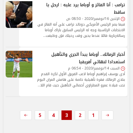
ترامب : أنا الفائز و أوباما يرد عليه : ارحل يا
ساقط
الإثنين 16/نوفمبر/2020 - 08:50 ص
فيما يصر الرئيس الأمريكي دونالد ترامب علي أنه الفائز في
الانتخابات الرئاسية وجه له الرئيس السابق باراك أوباما
رسالةرنارية قائلا عندما يحين وقت رحيلك فإن وظيفت…
أخبار الزمالك.. أوباما يبدأ الجري والتأهيل
استعدادا لنهائي أفريقيا
السبت 14/نوفمبر/2020 - 06:54 م
أدى يوسف إبراهيم أوباما لاعب الفريق الأول لكرة القدم
بنادي الزمالك فقرة تأهيلية خاصة على هامش المران اليوم
تحت قيادة عمرو المطراوي أخصائي التأهيل حيث قام اللا…
5
4
3
2
1