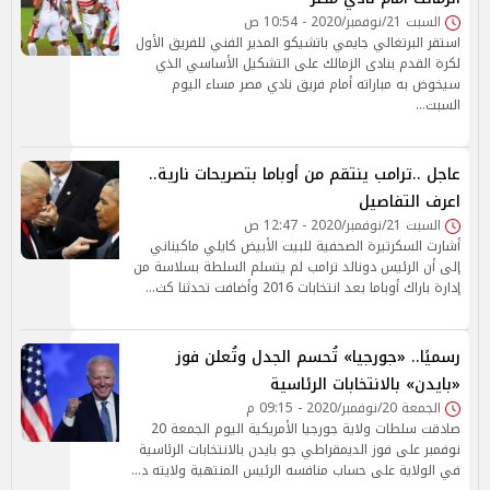
السبت 21/نوفمبر/2020 - 10:54 ص
استقر البرتغالي جايمي باتشيكو المدير الفني للفريق الأول
لكرة القدم بنادى الزمالك على التشكيل الأساسي الذي
سيخوض به مباراته أمام فريق نادي مصر مساء اليوم
السبت…
عاجل ..ترامب ينتقم من أوباما بتصريحات نارية..
اعرف التفاصيل
السبت 21/نوفمبر/2020 - 12:47 ص
أشارت السكرتيرة الصحفية للبيت الأبيض كايلي ماكيناني
إلى أن الرئيس دونالد ترامب لم يتسلم السلطة بسلاسة من
إدارة باراك أوباما بعد انتخابات 2016 وأضافت تحدثنا كث…
رسميًا.. «جورجيا» تُحسم الجدل وتُعلن فوز
«بايدن» بالانتخابات الرئاسية
الجمعة 20/نوفمبر/2020 - 09:15 م
صادقت سلطات ولاية جورجيا الأمريكية اليوم الجمعة 20
نوفمبر على فوز الديمقراطي جو بايدن بالانتخابات الرئاسية
في الولاية على حساب منافسه الرئيس المنتهية ولايته د…