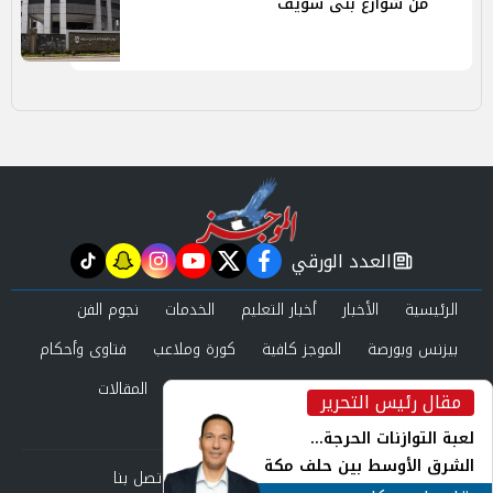
من شوارع بنى سويف
العدد الورقي
tiktok
snapchat
instagram
youtube
twitter
facebook
newspaper
الرئيسية
الأخبار
أخبار التعليم
الخدمات
نجوم الفن
بيزنس وبورصة
الموجز كافية
كورة وملاعب
فتاوى وأحكام
صحة وجمال
عرب وعالم
حوادث ومحاكم
المقالات
مقال رئيس التحرير
inst
العدد الورقي
لعبة التوازنات الحرجة...
الشرق الأوسط بين حلف مكة
من نحن
سياسة الخصوصية
اتصل بنا