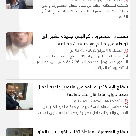
كشفت تحقيقات النيابة عن خفايا سفاح المعمورة، والذي
يمتلك 6 هواتف محمولة للتبديل بينهما للاستماع للقرآن
الكريم.
سفـ.ـاح المعمورة.. كواليس جديدة تشير إلى
تورطه في جرائم مع جنسيات مختلفة
الثلاثاء 18/فبراير/2025 - 03:49 ص
أبلغ بعض المواطنين عن امتلاك سفاح المعمورة لمزيد من
الشقق حتى وصل عددهم إلى 26 شقة حتى الآن، فضلا عن
اختفاء زوجته العراقية.
سفاح الإسكندرية المحامي مليونير ولديه أعمال
بعدة دول.. ماذا قال عنه دفاعه؟
الأحد 16/فبراير/2025 - 12:48 م
أكد محامي سفاح الاسكندرية، أن موكله لديه الكثير من
الأعمال والشركات داخل مصر وخارجها، كما أنه سوي نفسيا.
سفاح المعمورة.. مفاجأة تقلب الكواليس بالعثور