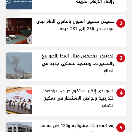
وإلغاء الأرقام الغريبة
تخفيض تنسيق القبول بالثانوي العام ببنى
2
سويف من 236 إلى 231 درجة
الحوثيون يقصفون ميناء المخا بالصواريخ
3
والمسيرات.. وتصعيد عسكري جديد في
الضالع
السويدي إلكتريك تكرم خريجي برامجها
4
التدريبية وتواصل الاستثمار في تمكين
الشباب
رفع المطبات العشوائية و120 طن قمامة
5