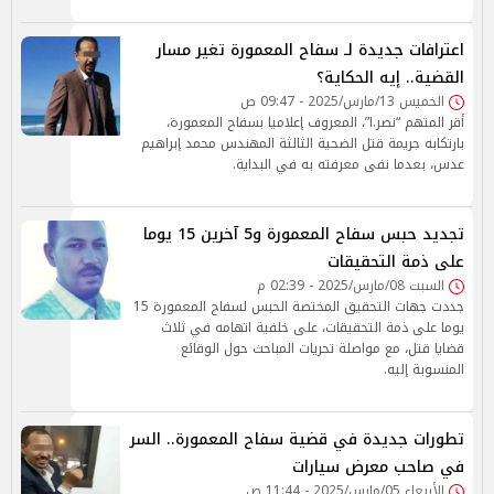
اعترافات جديدة لـ سفاح المعمورة تغير مسار
القضية.. إيه الحكاية؟
الخميس 13/مارس/2025 - 09:47 ص
أقر المتهم “نصر.ا”، المعروف إعلاميا بسفاح المعمورة،
بارتكابه جريمة قتل الضحية الثالثة المهندس محمد إبراهيم
عدس، بعدما نفى معرفته به في البداية.
تجديد حبس سفاح المعمورة و5 آخرين 15 يوما
على ذمة التحقيقات
السبت 08/مارس/2025 - 02:39 م
جددت جهات التحقيق المختصة الحبس لسفاح المعمورة 15
يوما على ذمة التحقيقات، على خلفية اتهامه في ثلاث
قضايا قتل، مع مواصلة تحريات المباحث حول الوقائع
المنسوبة إليه.
تطورات جديدة في قضية سفاح المعمورة.. السر
في صاحب معرض سيارات
الأربعاء 05/مارس/2025 - 11:44 ص