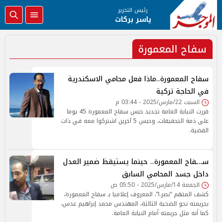
رئيس التحرير
ياسر بركات
سفاح المعمورة
سفاح المعمورة..ماذا فعل محامي الاسكندرية
في الحاجة تركية
السبت 22/مارس/2025 - 03:44 م
قررت النيابة العامة تجديد حبس سفاح المعمورة 45 يوما
على ذمة التحقيقات، وحبس 5 آخرين اشتركوا معه في ذات
القضية.
سـ.ـفاح المعمورة.. حينما يستيقظ ضمير العدل
داخل جسد المحامي السابق
الجمعة 14/مارس/2025 - 05:50 ص
كشف المتهم “نصر.ا”، المعروف إعلاميا بـ سفاح المعمورة،
بجريمته نحو الضحية الثالثة، المهندس محمد إبراهيم عدس،
كما أنه مثل جريمته أمام النيابة العامة.