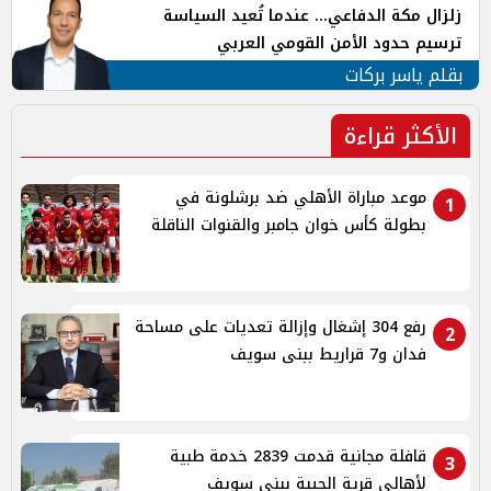
زلزال مكة الدفاعي... عندما تُعيد السياسة
ترسيم حدود الأمن القومي العربي
بقلم ياسر بركات
الأكثر قراءة
موعد مباراة الأهلي ضد برشلونة في
1
بطولة كأس خوان جامبر والقنوات الناقلة
رفع 304 إشغال وإزالة تعديات على مساحة
2
فدان و7 قراريط ببنى سويف
قافلة مجانية قدمت 2839 خدمة طبية
3
لأهالي قرية الحيبة ببنى سويف