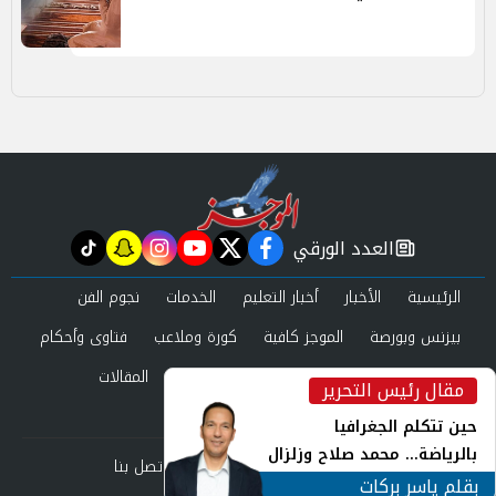
العدد الورقي
tiktok
snapchat
instagram
youtube
twitter
facebook
newspaper
الرئيسية
الأخبار
أخبار التعليم
الخدمات
نجوم الفن
بيزنس وبورصة
الموجز كافية
كورة وملاعب
فتاوى وأحكام
صحة وجمال
عرب وعالم
حوادث ومحاكم
المقالات
مقال رئيس التحرير
inst
العدد الورقي
حين تتكلم الجغرافيا
بالرياضة... محمد صلاح وزلزال
من نحن
سياسة الخصوصية
اتصل بنا
الهوية في الشارع التركي
بقلم ياسر بركات