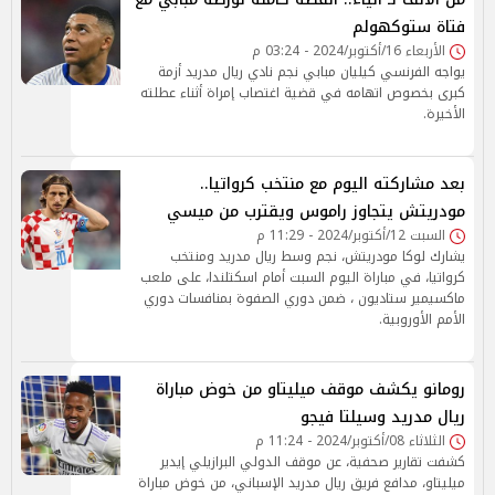
فتاة ستوكهولم
الأربعاء 16/أكتوبر/2024 - 03:24 م
يواجه الفرنسي كيليان مبابي نجم نادي ريال مدريد أزمة
كبرى بخصوص اتهامه في قضية اغتصاب إمراة أثناء عطلته
الأخيرة.
بعد مشاركته اليوم مع منتخب كرواتيا..
مودريتش يتجاوز راموس ويقترب من ميسي
السبت 12/أكتوبر/2024 - 11:29 م
يشارك لوكا مودريتش، نجم وسط ريال مدريد ومنتخب
كرواتيا، في مباراة اليوم السبت أمام اسكتلندا، على ملعب
ماكسيمير ستاديون ، ضمن دوري الصفوة بمنافسات دوري
الأمم الأوروبية.
رومانو يكشف موقف ميليتاو من خوض مباراة
ريال مدريد وسيلتا فيجو
الثلاثاء 08/أكتوبر/2024 - 11:24 م
كشفت تقارير صحفية، عن موقف الدولي البرازيلي إيدير
ميليتاو، مدافع فريق ريال مدريد الإسباني، من خوض مباراة