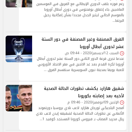
رغم فوزه بلقب الدوري الإيطالي مع الفريق في الموسمين
الماضيين جاء إخفاق يوفنتوس في دوري أبطال أوروبا
بالموسم الحالي ليثير الجدل مجددا بشأن إمكانية رحيل
البرتغا…
الفرق المصنفة وغير المصنفة في دور الستة
عشر لدوري أبطال أوروبا
السبت 12/ديسمبر/2020 - 09:44 ص
عندما تجرى قرعة الدور الثاني دور الستة عشر لدوري أبطال
أوروبا لكرة القدم بعد غد الاثنين في مقر الاتحاد الأوروبي
للعبة يويفا بمدينة نيون السويسرية ستقسم الفرق …
شقيق هازارد يكشف تطورات الحالة الصحية
لأخيه بعد إصابته بكورونا
الإثنين 09/نوفمبر/2020 - 09:46 م
أفصح البلجيكي ثورجان هازارد لاعب نادي بروسيا دورتموند
الألماني عن تطورات الحالة الصحية لشقيقه إيدن لاعب نادي
ريال مدريد المصاب بـ فيروس كورونا المستجد كوفيد 1…