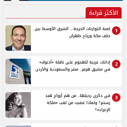
الأكثر قراءة
لعبة التوازنات الحرجة... الشرق الأوسط بين
1
حلف مكة ورياح طهران
إدانات عربية للهجوم على ناقلة «أدنوك»
2
في مضيق هرمز.. مصر والسعودية والأردن
في ذكرى رحيلها.. من هم أزواج هند
3
رستم؟ ولماذا غضبت من لقب «ملكة
الإغراء»؟