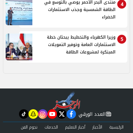
منتدى البحر الأحمر يوصي بالتوسع في
4
الطاقة الشمسية وجذب الاستثمارات
الخضراء
وزيرا الكهرباء والتخطيط يبحثان خطة
5
الاستثمارات العامة وتوفير التمويلات
المبتكرة لمشروعات الطاقة
العدد الورقي
tiktok
snapchat
instagram
youtube
twitter
facebook
newspaper
الرئيسية
الأخبار
أخبار التعليم
الخدمات
نجوم الفن