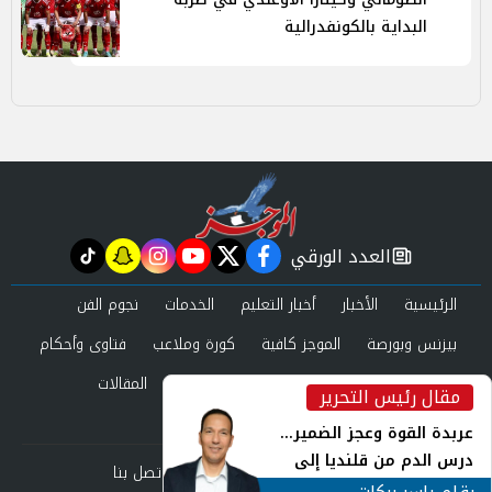
البداية بالكونفدرالية
العدد الورقي
tiktok
snapchat
instagram
youtube
twitter
facebook
newspaper
الرئيسية
الأخبار
أخبار التعليم
الخدمات
نجوم الفن
بيزنس وبورصة
الموجز كافية
كورة وملاعب
فتاوى وأحكام
صحة وجمال
عرب وعالم
حوادث ومحاكم
المقالات
مقال رئيس التحرير
inst
العدد الورقي
عربدة القوة وعجز الضمير...
درس الدم من قلنديا إلى
من نحن
سياسة الخصوصية
اتصل بنا
جنوب لبنان