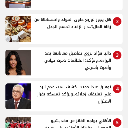
هل يجوز توزيع حلوى المولد واحتسابها من
2
زكاة المال؟..دار الإفتاء تحسم الجدل
داليا فؤاد تروي تفاصيل معاناتها بعد
3
البراءة..وتؤكد: الشائعات دمرت حياتي
وأضرت بأسرتي
توفيق عبدالحميد يكشف سبب عدم الرد
4
على تعليقات زملائه..ويؤكد تمسكه بقرار
الاعتزال
الأهلي يواجه الفائز من مقديشيو
5
الصومالي وكيتارا الأوغندي في ضربة