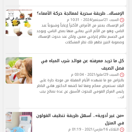
الإمساك.. طريقة سحرية لمعالجة حركة الأمعاء؟
السبت 21/سبتمبر/2024 - 10:31 م
ألم الإمساك يعتبر من الأمراض الأكثراً إزعاجاُ وشيوعاً عند
الناس، وهو من الألم التي يعاني منها بعض الناس، ويوجد
في الجسم نظام إخراجي معين، ولكن عند حدوث الإمساك
وصعوبة التبرز تظهر تلك تظر المشكلات
كل ما تريد معرفته عن فوائد شرب المياه في
فصل الصيف
السبت 29/مايو/2021 - 03:04 م
بالتزامن مع ما تشهده الأيام المقبلة من موجة حارة على
البلاد نستعرض معكم وفقا لما كشفه الدكتور هاني الناظر
رئيس المركز القومي للبحوث الأسبق عن عدة نصائح يجب
ات…
«من غير أدوية».. أسهل طريقة تنظيف القولون
في المنزل
الثلاثاء 16/مارس/2021 - 01:19 م