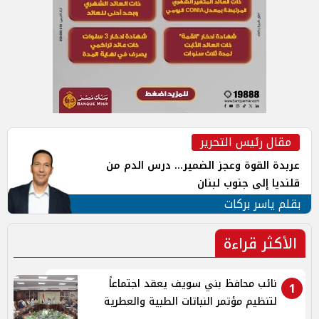
مقال رئيس التحرير
عربدة القوة وعجز الضمير... درس الدم من
قلنديا إلى جنوب لبنان
بقلم ياسر بركات
الأكثر قراءة
نائب محافظ بني سويف يعقد اجتماعاً
1
لتنظيم مؤتمر النباتات الطبية والعطرية