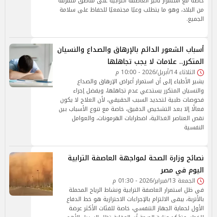
خاصة مع استمرار تأثير العاصفة الترابية على مناطق متفرقة
من البلاد، وهو ما يتطلب وعيًا مجتمعيًا للحفاظ على سلامة
الجميع.
أسباب الشعور الدائم بالإرهاق والصداع والنسيان
المتكرر.. علامات لا يجب تجاهلها
الثلاثاء 14/أبريل/2026 - 10:00 م
يشير الأطباء إلى أن استمرار أعراض الإرهاق والصداع
والنسيان المتكرر يستدعي عدم تجاهلها، ويفضل إجراء
فحوصات طبية لتحديد السبب الحقيقي، لأن العلاج لا يكون
فعالًا إلا بعد التشخيص الدقيق، خاصة مع تنوع الأسباب بين
نقص العناصر الغذائية، اضطرابات الهرمونات، والعوامل
النفسية
نصائح وزارة الصحة لمواجهة العاصفة الترابية
اليوم في مصر
الجمعة 13/فبراير/2026 - 01:30 م
في ظل استمرار العاصفة الترابية ونشاط الرياح المحملة
بالأتربة، يبقى الالتزام بالإجراءات الاحترازية هو خط الدفاع
الأول لحماية الجهاز التنفسي، خاصة للفئات الأكثر عرضة