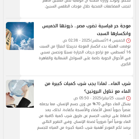
للخطر، وتؤكد وزارة الصحة أن الوقاية تظل السبيل الأهم
لتجنب المضاعفات الصحية خلال موجات الطقس السيئ.
موجة حر قياسية تضرب مصر.. ذروتها الخميس
وانكسارها السبت
الخميس 14/أغسطس/2025 - 02:38 ص
توقعت الهيئة بدء انكسار الموجة تدريجيًا اعتبارًا من السبت
16 أغسطس، مع تراجع درجات الحرارة نسبيًا وتحسن نسبي
في الأحوال الجوية خاصة على السواحل الشمالية والقاهرة
الكبرى
شرب الماء.. لماذا يجب شرب كميات كبيرة من
الماء مع تناول البروتين؟
السبت 25/يناير/2025 - 05:50 ص
يشكل الماء حوالي 70% من وزن جسم الإنسان، مما يجعله
عنصراً حيوياً لعمل الأعضاء والأنسجة بكفاءة. لذلك، يعد
الحفاظ على ترطيب الجسم عن طريق شرب كمية كافية من
الماء يومياً أمراً ضرورياً لصحة الإنسان. وفي التقرير التالي
يرصد لكم الموجز أهمية شرب كمية كبيرة من المياه للجسم
.