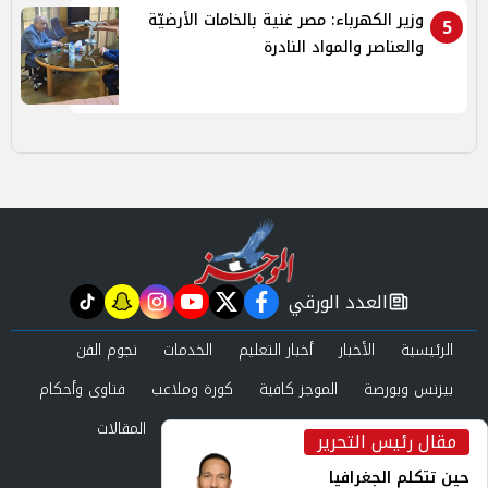
وزير الكهرباء: مصر غنية بالخامات الأرضيّة
5
والعناصر والمواد النادرة
العدد الورقي
tiktok
snapchat
instagram
youtube
twitter
facebook
newspaper
الرئيسية
الأخبار
أخبار التعليم
الخدمات
نجوم الفن
بيزنس وبورصة
الموجز كافية
كورة وملاعب
فتاوى وأحكام
صحة وجمال
عرب وعالم
حوادث ومحاكم
المقالات
مقال رئيس التحرير
inst
العدد الورقي
حين تتكلم الجغرافيا