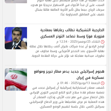
أكدت الهيئة أن هذا التأثير سيستمر حتى نهاية اليوم
السبت، على أن تبدأ الأجواء في الاستقرار تدريجيًا مع هدوء
سرعات الرياح، بينما يظل تأثير الأتربة العالقة قائمًا بشكل
خفيف على المناطق الصحراوية غدًا.
الخارجية التشيكية تطالب رعاياها بمغادرة
فنزويلا فورًا وسط تصاعد التوتر العسكري
الثلاثاء 25/نوفمبر/2025 - 12:34 م
أوضح الراديو أن عدة شركات طيران ألغت رحلاتها خلال عطلة
نهاية الأسبوع، بعد التحذير الأمريكي، وسط مخاوف من
تطورات ميدانية مفاجئة قد تؤثر على حركة الملاحة الجوية.
هجوم إسرائيلي جديد يدمر مطار تبريز ومواقع
عسكرية في إيران
الجمعة 13/يونيو/2025 - 01:46 م
كشفت مصادر استخباراتية إسرائيلية أن إسرائيل نجحت في
تصفية معظم قادة سلاح الجو التابع للحرس الثوري الإيراني
خلال اجتماع سري في مقر تحت الأرض، وذكرت المصادر أن
هذه العملية تم عرض تفاصيلها على وزير الدفاع الإسرائيلي،
يسرائيل كاتس، خلال جلسة لتقييم الوضع العسكري.