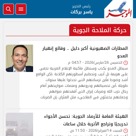
رئيس التحرير
ياسر بركات
حركة الملاحة الجوية
المطارات الصهيونية أكبر دليل .. وقائع إنهيار
العدو
الخميس 26/مارس/2026 - 04:57 م
سيظل العدو يكذب وستظل ماكينة الإعلام الغربية تخفى
على هزيمة تل أبيب وتحطيم أسطورتهم الكاذبة ،لكن الواقع
أشد وضوحا فأين ترسانتهم التى تحدثوا عليها سنوات
طويلة ،أين تحصيناتهم ودروعهم ومنصات صواريخهم أمام
رجال حزب الله وضربات إيران التى أفقدتهم صوابهم
وجعلتهم يختبئون فى الملاجىء مثل الفئران ،إن الضربات
الهيئة العامة للأرصاد الجوية: تحسن الأجواء
تدريجيًا وتراجع الأتربة خلال ساعات
السبت 14/فبراير/2026 - 11:50 ص