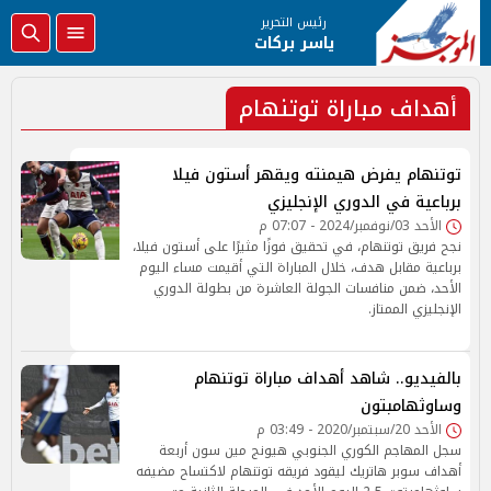
رئيس التحرير
ياسر بركات
أهداف مباراة توتنهام
توتنهام يفرض هيمنته ويقهر أستون فيلا
برباعية في الدوري الإنجليزي
الأحد 03/نوفمبر/2024 - 07:07 م
نجح فريق توتنهام، في تحقيق فوزًا مثيرًا على أستون فيلا،
برباعية مقابل هدف، خلال المباراة التي أقيمت مساء اليوم
الأحد، ضمن منافسات الجولة العاشرة من بطولة الدوري
الإنجليزي الممتاز.
بالفيديو.. شاهد أهداف مباراة توتنهام
وساوثهامبتون
الأحد 20/سبتمبر/2020 - 03:49 م
سجل المهاجم الكوري الجنوبي هيونج مين سون أربعة
أهداف سوبر هاتريك ليقود فريقه توتنهام لاكتساح مضيفه