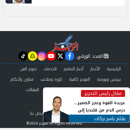
العدد الورقي
tiktok
snapchat
instagram
youtube
twitter
facebook
newspaper
الرئيسية
الأخبار
أخبار التعليم
الخدمات
نجوم الفن
بيزنس وبورصة
الموجز كافية
كورة وملاعب
فتاوى وأحكام
صحة وجمال
عرب وعالم
حوادث ومحاكم
المقالات
مقال رئيس التحرير
inst
العدد الورقي
عربدة القوة وعجز الضمير...
درس الدم من قلنديا إلى
من نحن
سياسة الخصوصية
اتصل بنا
جنوب لبنان
بقلم ياسر بركات
©2024 الموجز All Rights Reserved.