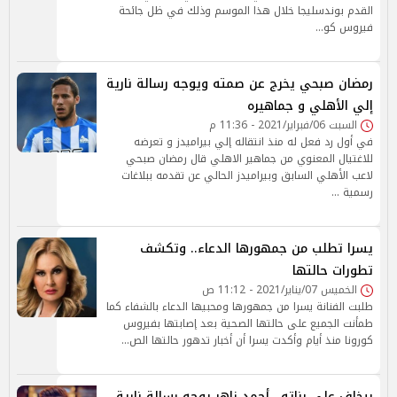
القدم بوندسليجا خلال هذا الموسم وذلك في ظل جائحة
فيروس كو…
رمضان صبحي يخرج عن صمته ويوجه رسالة نارية
إلي الأهلي و جماهيره
السبت 06/فبراير/2021 - 11:36 م
في أول رد فعل له منذ انتقاله إلي بيراميدز و تعرضه
للاغتيال المعنوي من جماهير الاهلي قال رمضان صبحي
لاعب الأهلي السابق وبيراميدز الحالي عن تقدمه ببلاغات
رسمية …
يسرا تطلب من جمهورها الدعاء.. وتكشف
تطورات حالتها
الخميس 07/يناير/2021 - 11:12 ص
طلبت الفنانة يسرا من جمهورها ومحبيها الدعاء بالشفاء كما
طمأنت الجميع على حالتها الصحية بعد إصابتها بفيروس
كورونا منذ أيام وأكدت يسرا أن أخبار تدهور حالتها الص…
بيخاف علي بناته.. أحمد زاهر يوجه رسالة نارية