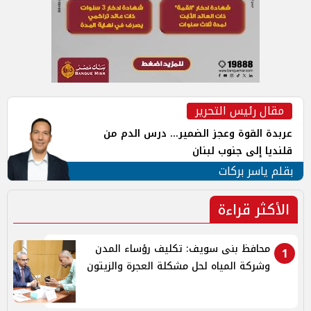
مقال رئيس التحرير
عربدة القوة وعجز الضمير... درس الدم من
قلنديا إلى جنوب لبنان
بقلم ياسر بركات
الأكثر قراءة
محافظ بنى سويف: تكليف رؤساء المدن
1
وشركة المياه لحل مشكلة العجرة والزيتون