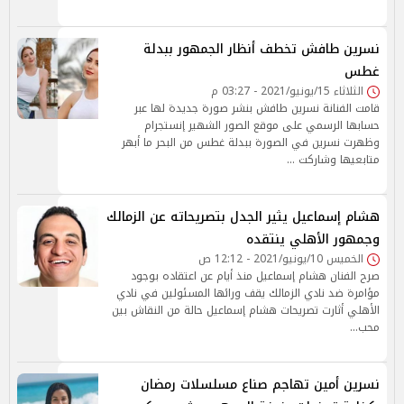
نسرين طافش تخطف أنظار الجمهور ببدلة
غطس
الثلاثاء 15/يونيو/2021 - 03:27 م
قامت الفنانة نسرين طافش بنشر صورة جديدة لها عبر
حسابها الرسمي على موقع الصور الشهير إنستجرام
وظهرت نسرين في الصورة ببدلة غطس من البحر ما أبهر
متابعيها وشاركت …
هشام إسماعيل يثير الجدل بتصريحاته عن الزمالك
وجمهور الأهلي ينتقده
الخميس 10/يونيو/2021 - 12:12 ص
صرح الفنان هشام إسماعيل منذ أيام عن اعتقاده بوجود
مؤامرة ضد نادي الزمالك يقف ورائها المسئولين في نادي
الأهلي أثارت تصريحات هشام إسماعيل حالة من النقاش بين
محب…
نسرين أمين تهاجم صناع مسلسلات رمضان