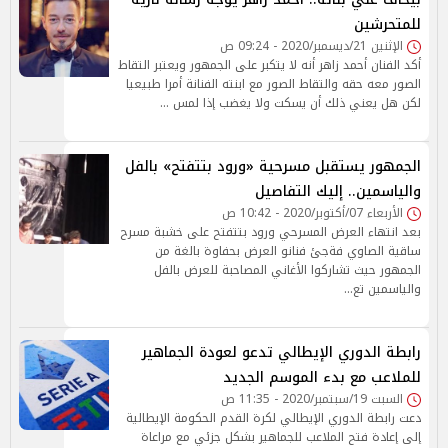
للمتحرشين
الإثنين 21/ديسمبر/2020 - 09:24 ص
أكد الفنان أحمد زاهر أنه لا يتكبر على الجمهور ويعتبر التقاط
الصور معه حقه والتقاط الصور مع ابنته الفنانة أمرا طبيعيا
لكن هل يعني ذلك أن يسكت ولا يغضب إذا لمس …
الجمهور يستقبل مسرحية «ورود بتتفتح» بالفل
والياسمين.. إليك التفاصيل
الأربعاء 07/أكتوبر/2020 - 10:42 ص
بعد انتهاء العرض المسرحي ورود بتتفتح على خشبة مسرح
ساقية الصاوي فةجئ فنانو العرض بحفاوة بالغة من
الجمهور حيث تشاركوا الأغاني المصاحبة للعرض بالفل
والياسمين تع…
رابطة الدوري الإيطالي تدعو لعودة الجماهير
للملاعب مع بدء الموسم الجديد
السبت 19/سبتمبر/2020 - 11:35 ص
دعت رابطة الدوري الإيطالي لكرة القدم الحكومة الإيطالية
إلى إعادة فتح الملاعب للجماهير بشكل جزئي مع مراعاة