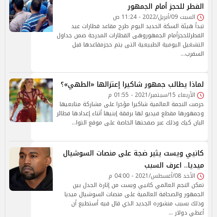
الفطر للحجز أمام الجمهور
السبت 09/أبريل/2022 - 11:24 ص
تبدأ هيئة السكة الحديد اليوم طرح مقاعد قطارات عيد
الفطرللحجزأمام الجمهوروهى القطارات المدرجة ضمن جداول
التشغيل اليومية الطبيعية التى يتم حجزمقاعدها قبل
السفرب…
لماذا يطالب جمهور شاكيرا إعتزالها «الطهي»؟
الأربعاء 15/سبتمبر/2021 - 01:55 م
حرصت النجمة العالمية شاكيرا مؤخرا على مشاركة متابعيها
وجمهورها مقطع فيديو لها برفقة إبنيها أثناء إعدادها فطائر
البان كيك وذلك عبر صفحتها الخاصة على موقع التوا…
كانيي ويست يثير ضجة على منصات السوشيال
ميديا.. اعرف السبب
الأحد 08/أغسطس/2021 - 04:00 م
تمكن النجم العالمي كانيي ويست من إثارة الجدل بين
الجمهور والصحافة العالمية على منصات السوشيال ميديا
وذلك بسبب منشوره الجديد الذي قال فيه أستطيع أن
أعطي دولار …