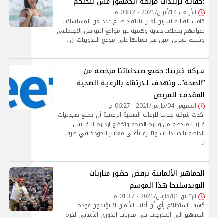
:كفاية تريندات مزيفة الجمهور مش بيحبكم
الأربعاء 14/أبريل/2021 - 03:32 م
قامت الفنانة نسرين أمين بانتقاد صناع عدد من المسلسلات
لقيامهم بحملات دعاية وهمية عبر مواقع التواصل الاجتماعي
وكتبت نسرين أمين عبر حسابها على موقع التدوينات ال…
شركة فيزيتا: جميع صيدلياتنا مرخصة من
”الصحة”.. ونهدف للارتقاء بالرعاية الصحية
المقدمة للمريض
الخميس 04/مارس/2021 - 06:27 م
أكدت شركة فيزيتا للرعاية الصحية الرقمية أن جميع صيدليات
فيزيتا مرخصة من وزارة الصحة وتخضع لإدارة التفتيش
الخاصة بالصيدليات وتلتزم بأعلى معايير الجودة في صرف
ا…
الجماهير الألمانية ترفض حضور مباريات
البوندسليجا هذا الموسم
الإثنين 01/مارس/2021 - 01:37 م
كشف استطلاع رأي أن أغلب الألمان لا يؤيدون عودة
الجماهير إلى المدرجات في مباريات الدوري الألماني لكرة