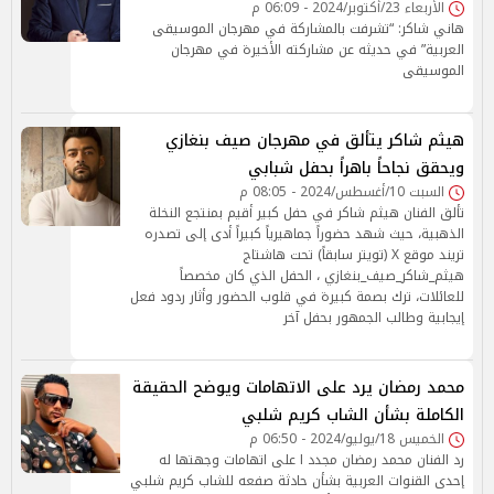
الأربعاء 23/أكتوبر/2024 - 06:09 م
هاني شاكر: “تشرفت بالمشاركة في مهرجان الموسيقى
العربية” في حديثه عن مشاركته الأخيرة في مهرجان
الموسيقى
هيثم شاكر يتألق في مهرجان صيف بنغازي
ويحقق نجاحاً باهراً بحفل شبابي
السبت 10/أغسطس/2024 - 08:05 م
تألق الفنان هيثم شاكر في حفل كبير أقيم بمنتجع النخلة
الذهبية، حيث شهد حضوراً جماهيرياً كبيراً أدى إلى تصدره
تريند موقع X (تويتر سابقاً) تحت هاشتاج
هيثم_شاكر_صيف_بنغازي ، الحفل الذي كان مخصصاً
للعائلات، ترك بصمة كبيرة في قلوب الحضور وأثار ردود فعل
إيجابية وطالب الجمهور بحفل آخر
محمد رمضان يرد على الاتهامات ويوضح الحقيقة
الكاملة بشأن الشاب كريم شلبي
الخميس 18/يوليو/2024 - 06:50 م
رد الفنان محمد رمضان مجدد ا على اتهامات وجهتها له
إحدى القنوات العربية بشأن حادثة صفعه للشاب كريم شلبي