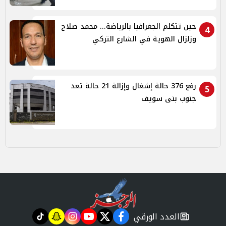
حين تتكلم الجغرافيا بالرياضة... محمد صلاح
4
وزلزال الهوية في الشارع التركي
رفع 376 حالة إشغال وإزالة 21 حالة تعد
5
جنوب بنى سويف
العدد الورقي
tiktok
snapchat
instagram
youtube
twitter
facebook
newspaper