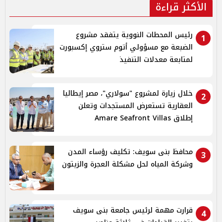
الأكثر قراءة
رئيس المحطات النووية يتفقد مشروع
1
الضبعة مع مسؤولي أتوم ستروي إكسبورت
لمتابعة معدلات التنفيذ
خلال زيارة لمشروع "سولاري"، مصر إيطاليا
2
العقارية تستعرض المستجدات وتعلن
إطلاق Amare Seafront Villas
محافظ بنى سويف: تكليف رؤساء المدن
3
وشركة المياه لحل مشكلة العجرة والزيتون
قرارت مهمة لرئيس جامعة بنى سويف
4