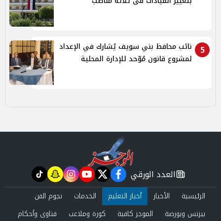
بتغيير القيادات فى ثلاثة مناصب
نائب محافظ بني سويف يُشارك في الإعداد
5
لمشروع قانون مُوّحد للإدارة المحلية
العدد الورقي
tiktok
snapchat
instagram
youtube
twitter
facebook
newspaper
الرئيسية
الأخبار
أخبار التعليم
الخدمات
نجوم الفن
بيزنس وبورصة
الموجز كافية
كورة وملاعب
فتاوى وأحكام