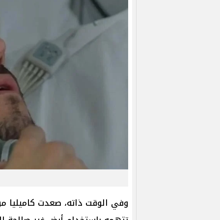
وفي الوقت ذاته، صعدت كاميليا م
تتهمه باستخدام أرض غير صالحة ل