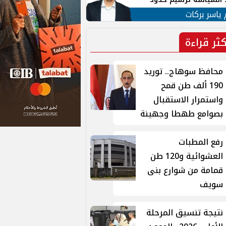
ن القومي العربي
 ياسر بركات
كثر قراءة
محافظ سوهاج.. توريد
190 ألف طن قمح
واستمرار الاستقبال
بصوامع طهطا وجهينة
رفع المطبات
العشوائية و120 طن
قمامة من شوارع بنى
سويف
نتيجة تنسيق المرحلة