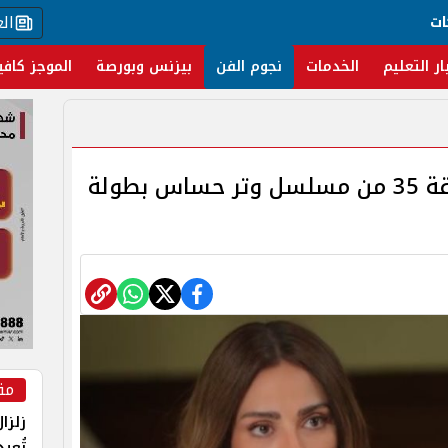
ال
ات
ار التعليم
الخدمات
نجوم الفن
بيزنس وبورصة
الموجز كافي
تعرف على موعد عرض الحلقة 35 من مسلسل وتر حساس بطولة
مق
زلزا
تُعي