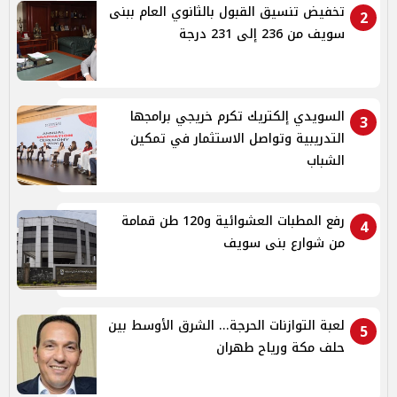
تخفيض تنسيق القبول بالثانوي العام ببنى
2
سويف من 236 إلى 231 درجة
السويدي إلكتريك تكرم خريجي برامجها
3
التدريبية وتواصل الاستثمار في تمكين
الشباب
رفع المطبات العشوائية و120 طن قمامة
4
من شوارع بنى سويف
لعبة التوازنات الحرجة... الشرق الأوسط بين
5
حلف مكة ورياح طهران