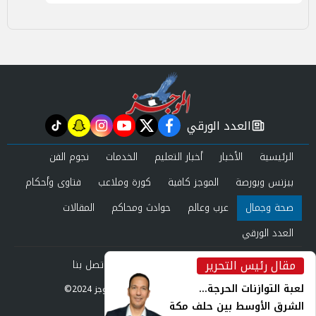
العدد الورقي
tiktok
snapchat
instagram
youtube
twitter
facebook
newspaper
الرئيسية
الأخبار
أخبار التعليم
الخدمات
نجوم الفن
بيزنس وبورصة
الموجز كافية
كورة وملاعب
فتاوى وأحكام
صحة وجمال
عرب وعالم
حوادث ومحاكم
المقالات
العدد الورقي
مقال رئيس التحرير
من نحن
سياسة الخصوصية
اتصل بنا
inst
لعبة التوازنات الحرجة...
©2024 الموجز All Rights Reserved.
الشرق الأوسط بين حلف مكة
Powered by