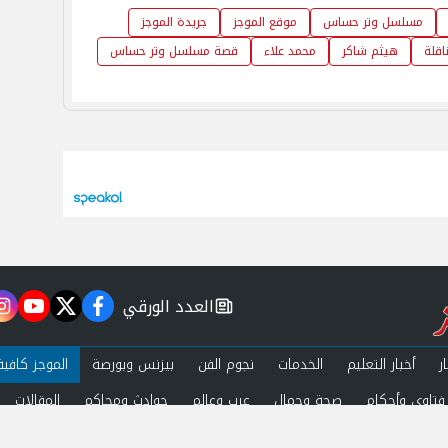
مسلسل وتر حساس
موقع الموجز
جريدة الموجز
اقلة
هيثم شاكر
محمد علاء
قصة مسلسل وتر حساس
العدد الورقي
m
utube
twitter
facebook
newspaper
ر
أخبار التعليم
الخدمات
نجوم الفن
بيزنس وبورصة
الموجز كافية
فتاوى وأحكام
صحة وجمال
عرب وعالم
حوادث ومحاكم
المقالات
ة الخصوصية
اتصل بنا
 by