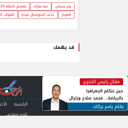
وتر حساس
صبا مبارك
تفاصيل الحلقة 39
الموجز
حديث السوشيال ميديا
القنوات الن
قد يهمك
مقال رئيس التحرير
inst
حين تتكلم الجغرافيا
بالرياضة... محمد صلاح وزلزال
الرئيسية
الأخبا
الهوية في الشارع التركي
بقلم ياسر بركات
كورة وملاعب
من نحن
سياس