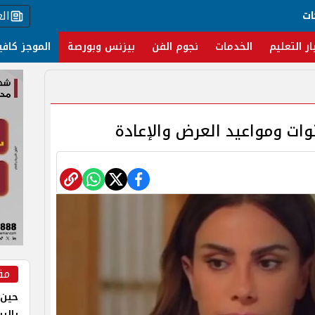
ال
ات
ار التعليم
الخدمات
نجوم الفن
بيزنس وبورصة
الموجز كافي
مق
حين 
بالر