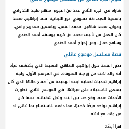
شارك في الجزء الثاني عدد من النجوم، منهم ماجد الكدواني،
ياسمينا العبد، طه دسوقي، نور اللبنانية، سما إبراهيم، محمد
رضوان، محمد شاهين، محمد القس، وياسمين ممدوح وافي.
كان العمل من تأليف محمد عز، كريم يوسف، أحمد الجندي،
وسامح جمال، ومن إخراج أحمد الجندي.
قصة مسلسل موضوع عائلي
تدور القصة حول إبراهيم، الطاهي البسيط الذي يكتشف فجأة
أنه والد لابنة من زوجته المتوفاة، في الموسم الأول، واجه
إبراهيم تحديات لحماية ابنته الوحيدة من أطماع خالها الذي كان
يسعى للاستيلاء على ميراثها، في الموسم الثاني، تطورت
الأحداث عندما وقع حب بين ابنته ونجل شقيقته، بينما كان
إبراهيم يواجه مرضًا خطيرًا، مما دفعه للاستمتاع بما تبقى له
من وقت مع ابنته.
اقرأ أيضًا: