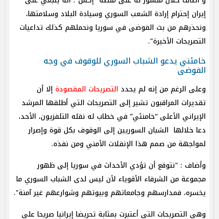
و أضاف خلال منشور له على منصة "إكس": أنه ينبغي على
إيران إحترام إرادة الشعب السوري وسيادة البلاد وسلامتها،
ونحذرهم من بث الفوضى في سوريا ونحملهم كذلك تداعيات
التصريحات الأخيرة".
خامئني يدعو الشباب السوري للوقوف في وجه
الفوضى
وعلى الرغم من إنه لم يحدد
التصريحات المقصودة
إلا أن
تقديرات المراقبون تشير إلى التصريحات التي أطلقها المرشد
الإيراني الأعلى “خامنئي” في خطاب له نقله التلفزيون، الأحد،
دعا خلالها
الشبان السوريين
إلى الوقوف بكل قوة وإصرار
لمواجهة من صمم هذا الإنفلات الأمني ومن نفذه.
وأضاف : "نتوقع أن تؤدي الأحداث في سوريا إلى ظهور
مجموعة من الشرفاء الأقوياء لأن ليس لدى الشباب السوري ما
يخسره، فمدارسهم وجامعاتهم وبيوتهم وشوارعهم غير آمنة".
وهي التصريحات التي أعتبرت بمثابة تحريضا إيرانيا صريحا على