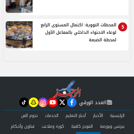
المحطات النووية: اكتمال المستوى الرابع
5
لوعاء الاحتواء الداخلي بالمفاعل الأول
لمحطة الضبعة
العدد الورقي
tiktok
snapchat
instagram
youtube
twitter
facebook
newspaper
الرئيسية
الأخبار
أخبار التعليم
الخدمات
نجوم الفن
بيزنس وبورصة
الموجز كافية
كورة وملاعب
فتاوى وأحكام