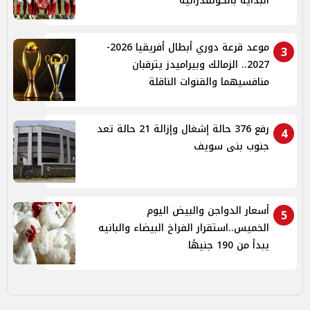
البداية بالكونفدرالية
موعد قرعة دوري أبطال أفريقيا 2026-
3
2027.. الزمالك وبيراميدز يترقبان
منافسيهما والقنوات الناقلة
رفع 376 حالة إشغال وإزالة 21 حالة تعد
4
جنوب بنى سويف
أسعار الدواجن والبيض اليوم
5
الخميس..استقرار الفراخ البيضاء والبانيه
يبدأ من 190 جنيهًا