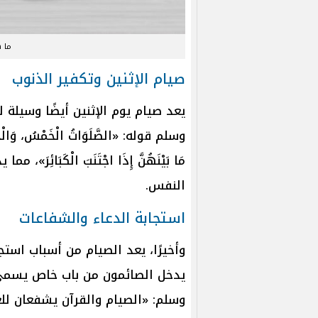
ما ه
صيام الإثنين وتكفير الذنوب
يعد صيام يوم الإثنين أيضًا وسيلة 
وسلم قوله: «الصَّلَوَاتُ الْخَمْسُ، وَالْجُمُعَ
مَا بَيْنَهُنَّ إِذَا اجْتَنَبَ الْكَبَا
النفس.
استجابة الدعاء والشفاعات
وأخيرًا، يعد الصيام من أسباب استج
يدخل الصائمون من باب خاص يسمى "ب
وسلم: «الصيام والقرآن يشفعان للع