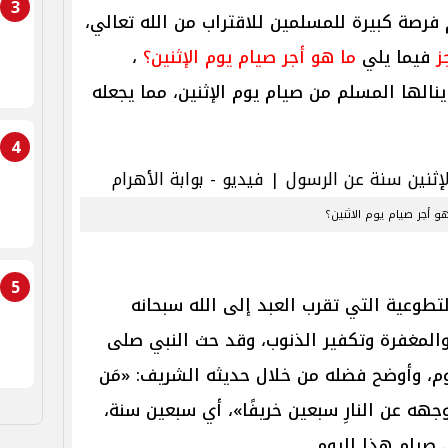
3
فرصة كبيرة للمسلمين للاقتراب من الله تعالي،
ز
فيما يلي
ما هو أجر صيام يوم الإثنين؟
،
نالها المسلم من صيام يوم الإثنين، مما يجعله
4
و أجر صيام يوم الاثنين؟
5
لتطوعية التي تقرب العبد إلى الله سبحانه
 والمغفرة وتكفير الذنوب، وقد حث النبي صلى
وم، وأوضح فضله من خلال حديثه الشريف: «مَن
لهُ وجهه عن النارِ سبعين خريفًا»، أي سبعين سنة،
 صيام هذا اليوم.