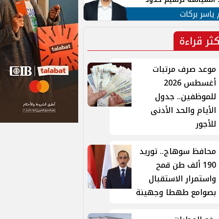
ن القومي العربي
 ياسر بركات
كثر قراءة
موعد صرف مرتبات
أغسطس 2026
للموظفين.. جدول
الأيام والحد الأدنى
للأجور
محافظ سوهاج.. توريد
190 ألف طن قمح
واستمرار الاستقبال
بصوامع طهطا وجهينة