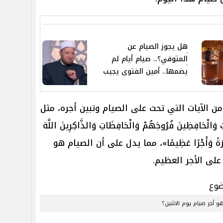
هل يجوز الصيام عن
المتوفي؟.. صيام أيام لم
يضمها.. أمين الفتوى يجيب
ن الآيات التي تحث على الصيام وتبين أجره، مثل
لْحَافِظِينَ فُرُوجَهُمْ وَالْحَافِظَاتِ وَالذَّاكِرِينَ اللَّهَ
ْ مَّغْفِرَةً وَأَجْرًا عَظِيمًا»، مما يدل على أن الصيام هو
لى الأجر العظيم.
و أجر صيام يوم الاثنين؟