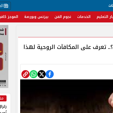
ال
ات
ار التعليم
الخدمات
نجوم الفن
بيزنس وبورصة
الموجز كافي
؟.. تعرف على المكافآت الروحية لهذا
مق
زلزا
تُعي