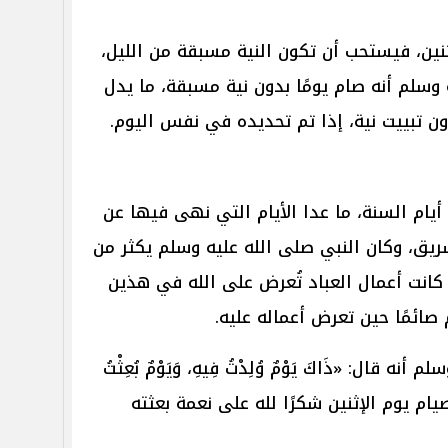
ثنين، فيستحب أن تكون النية مسبقة من الليل،
ه وسلم أنه صام يومًا بدون نية مسبقة، ما يدل
ن تبييت نية، إذا تم تحديده في نفس اليوم.
يام السنة، ما عدا الأيام التي نهى فيها عن
تشريق، وكان النبي صلى الله عليه وسلم يكثر من
كانت أعمال العباد تُعرض على الله في هذين
ائمًا حين تعرض أعماله عليه.
قال: «ذَاكَ يَوْمٌ وُلِدْتُ فِيهِ، وَيَوْمٌ بُعِثْتُ
 يجعل صيام يوم الإثنين شكرًا لله على نعمة بعثته