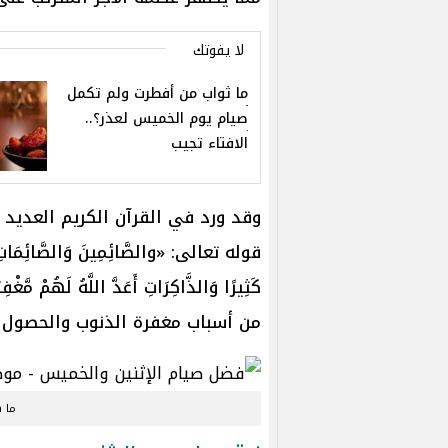
لا يفوتك
ما ثواب من أفطرت ولم تكمل
صيام يوم الخميس لعذر؟..
الافتاء تجيب
وقد ورد في القرآن الكريم العديد م
قوله تعالى: «والصَّائِمِينَ وَالصَّائِمَاتِ وَا
كَثِيرًا وَالذَّاكِرَاتِ أَعَدَّ اللَّهُ لَهُم
من أسباب مغفرة الذنوب والحصول ع
ما ه