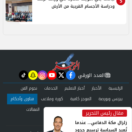
5
ودراسة الأجسام القريبة من الأرض
العدد الورقي
tiktok
snapchat
instagram
youtube
twitter
facebook
newspaper
الرئيسية
الأخبار
أخبار التعليم
الخدمات
نجوم الفن
بيزنس وبورصة
الموجز كافية
كورة وملاعب
فتاوى وأحكام
صحة وجمال
عرب وعالم
حوادث ومحاكم
المقالات
مقال رئيس التحرير
inst
العدد الورقي
زلزال مكة الدفاعي... عندما
تُعيد السياسة ترسيم حدود