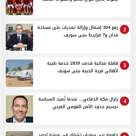
رفع 304 إشغال وإزالة تعديات على مساحة
2
فدان و7 قراريط ببنى سويف
قافلة مجانية قدمت 2839 خدمة طبية
3
لأهالي قرية الحيبة ببنى سويف
زلزال مكة الدفاعي... عندما تُعيد السياسة
4
ترسيم حدود الأمن القومي العربي
جامعة بني سويف تشارك في ورشة لرصد