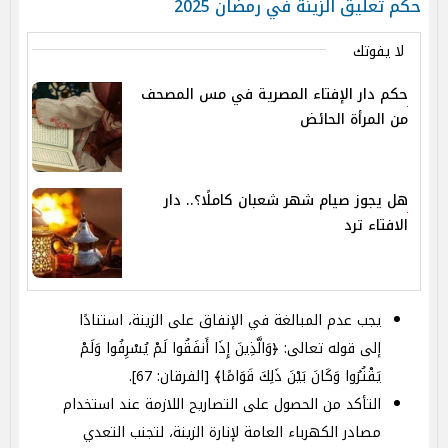
حكم تعليق الزينة في رمضان 2025
لا يفوتك
حكم دار الإفتاء المصرية في مس المصحف
من المرأة الحائض
هل يجوز صيام شهر شعبان كاملًا؟.. دار
الافتاء ترد
يجب عدم المبالغة في الإنفاق على الزينة، استنادًا
إلى قوله تعالى: ﴿وَالَّذِينَ إِذَا أَنفَقُوا لَمْ يُسْرِفُوا وَلَمْ
يَقْتُرُوا وَكَانَ بَيْنَ ذَلِكَ قَوَامًا﴾ [الفرقان: 67].
التأكد من الحصول على التصاريح اللازمة عند استخدام
مصادر الكهرباء العامة لإنارة الزينة، لتجنب التعدي