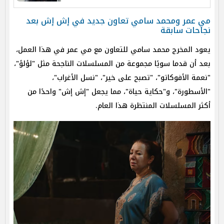
مي عمر ومحمد سامي تعاون جديد في إش إش بعد
نجاحات سابقة
يعود المخرج محمد سامي للتعاون مع مي عمر في هذا العمل،
بعد أن قدما سويًا مجموعة من المسلسلات الناجحة مثل "لؤلؤ"،
"نعمة الأفوكاتو"، "تصبح على خير"، "نسل الأغراب"،
"الأسطورة"، و"حكاية حياة"، مما يجعل "إش إش" واحدًا من
أكثر المسلسلات المنتظرة هذا العام.