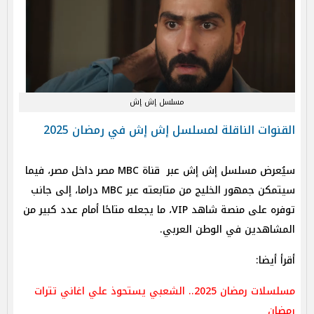
مسلسل إش إش
القنوات الناقلة لمسلسل إش إش في رمضان 2025
سيُعرض مسلسل إش إش عبر قناة MBC مصر داخل مصر، فيما
سيتمكن جمهور الخليج من متابعته عبر MBC دراما، إلى جانب
توفره على منصة شاهد VIP، ما يجعله متاحًا أمام عدد كبير من
المشاهدين في الوطن العربي.
أقرأ أيضا:
مسلسلات رمضان 2025.. الشعبي يستحوذ علي اغاني تترات
رمضان