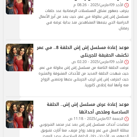
الأحد 09/مارس/2025 - 08:26 م
يترقب جمهور عشاق المسلسلات الرمضانية عدد حلقات
مسلسل إش إش بطولة مي عمر، حيث يعد من أبرز الأعمال
الدرامية التي يتبعها المشاهدين منذ بداية عرضه في
رمضان.
موعد إعادة مسلسل إش إش الحلقة 8.. مي عمر
تكشف الحقيقة للجريتلى
الأحد 09/مارس/2025 - 02:20 ص
عرضت الحلقة الثامنة من مسلسل إش إش بطولة مي عمر،
حيث شهدت الحلقة العديد من للأحداث المشوقة والمثيرة
حيث اعترفت إش إش لرجب الجريتلي بحبها وتتمنى الزواج
منه وأنها ابنة إخلاص كابوريا.
موعد إعادة عرض مسلسل إش إش.. الحلقة
السادسة وملخص أحداثها
الجمعة 07/مارس/2025 - 11:18 ص
تصاعدت أحداث مسلسل إش إش بعد غدر محمد الشرنوبي
ببطلة العمل مي عمر وعقد زواج مزيف، مما أثارت تشويق
الجمهور من الأحداث خلال الحلقة السادسة، يرصد الموجز