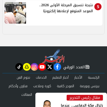
نتيجة تنسيق المرحلة الأولى 2026..
5
الموعد المتوقع لإعلانها إلكترونيًا
العدد الورقي
tiktok
snapchat
instagram
youtube
twitter
facebook
newspaper
الرئيسية
الأخبار
أخبار التعليم
الخدمات
نجوم الفن
بيزنس وبورصة
الموجز كافية
كورة وملاعب
فتاوى وأحكام
صحة وجمال
عرب وعالم
حوادث ومحاكم
المقالات
مقال رئيس التحرير
inst
العدد الورقي
زلزال مكة الدفاعي... عندما