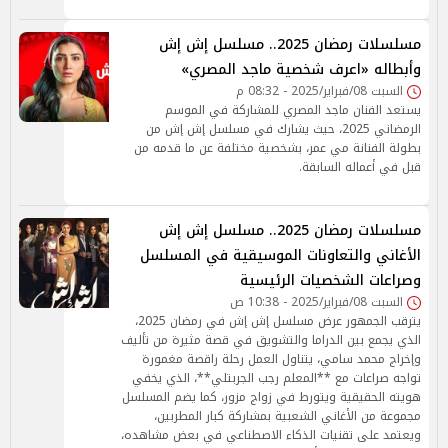
مسلسلات رمضان 2025.. مسلسل إش إش
وأبطاله «اعرف شخصية ماجد المصري»
السبت 08/فبراير/2025 - 08:32 م
يستعد الفنان ماجد المصري للمشاركة في الموسم
الرمضاني 2025، حيث يشارك في مسلسل إش إش من
بطولة الفنانة مي عمر، بشخصية مختلفة عن ما قدمه من
قبل في أعماله السابقة.
مسلسلات رمضان 2025.. مسلسل إش إش
الأغاني والتعاونات الموسيقية في المسلسل
وصراعات الشخصيات الرئيسية
السبت 08/فبراير/2025 - 10:38 ص
يترقب الجمهور عرض مسلسل إش إش في رمضان 2025،
الذي يجمع بين الدراما والتشويق في قصة مثيرة من تأليف
وإخراج محمد سامي، يتناول العمل رحلة راقصة مغمورة
تواجه صراعات مع **المعلم رجب الجربتلي**، الذي يخفي
هويته الحقيقية ويتورط في زواج مزور، كما يضم المسلسل
مجموعة من الأغاني الشعبية بمشاركة كبار المطربين،
ويعتمد على تقنيات الذكاء الاصطناعي في بعض مشاهده،