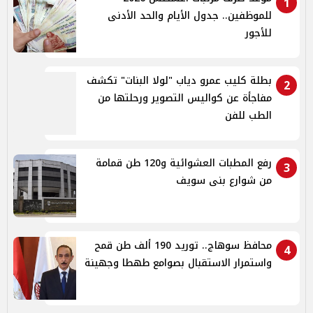
1
للموظفين.. جدول الأيام والحد الأدنى
للأجور
بطلة كليب عمرو دياب "لولا البنات" تكشف
2
مفاجأة عن كواليس التصوير ورحلتها من
الطب للفن
رفع المطبات العشوائية و120 طن قمامة
3
من شوارع بنى سويف
محافظ سوهاج.. توريد 190 ألف طن قمح
4
واستمرار الاستقبال بصوامع طهطا وجهينة