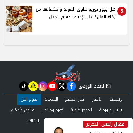
هل يجوز توزيع حلوى المولد واحتسابها من
5
زكاة المال؟..دار الإفتاء تحسم الجدل
العدد الورقي
tiktok
snapchat
instagram
youtube
twitter
facebook
newspaper
الرئيسية
الأخبار
أخبار التعليم
الخدمات
نجوم الفن
بيزنس وبورصة
الموجز كافية
كورة وملاعب
فتاوى وأحكام
صحة وجمال
عرب وعالم
حوادث ومحاكم
المقالات
مقال رئيس التحرير
inst
العدد الورقي