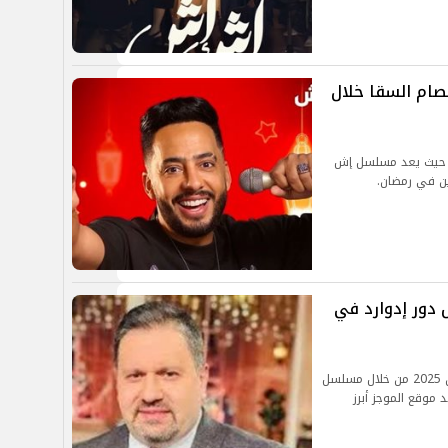
ام السقا خلال
سلسل إش إش من المقرر عرضه في رمضان 2025 حيث يعد مسلسل إش
ين في رمضان.
دور إدوارد في
يخوض الفنان إدوارد تجربة جديدة ومثيرة في رمضان 2025 من خلال مسلسل
 موقع الموجز أبرز