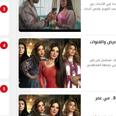
 جديدة في الأحداث بين
3
رصد الموجز ملخص أحداث
رض والقنوات
4
لقات مسلسل إش إش
لتي يتبعها المشاهدين
5
موعد إعادة مسلسل إش إش الحلقة 8.. مي عمر