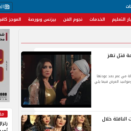
ال
ات
ار التعليم
الخدمات
نجوم الفن
بيزنس وبورصة
الموجز كافي
يمة قتل تهز
ش إش بطولة مي عمر بعد عودتها
ومواعيد العرض فيما يلي
مق
لناقلة خلال
زلزا
تُعي