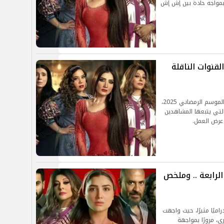
 بمواجه حادة بين إش إش
نوات الناقلة
يعرض مسلسل إش إش على عدد من القنوات خلال الموسم الرمضاني 2025،
لتي يتبعها المشاهدين
عرض العمل.
رابعة .. وملخص
يًا مثيرًا، حيث واجهت
، مرورًا بمواجهة