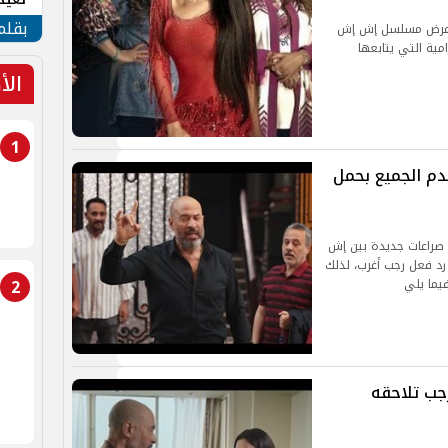
الأم
بقلم
د عرض مسلسل إش إش
مية التي يتابعها
الأ
1
ة 20.. رجب يصدم الجميع بحمل
راعات جديدة بين إش
رد فعل رجب أغرب، لذلك
2
يما يلي
لسل إش إش الحلقة 13.. رجب تلاحقه