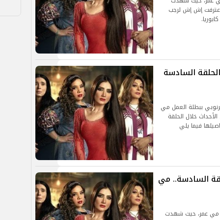
ي عمر، حيث شهدت
 اعترفت إش إش لرجب
ابوريا.
لحلقة السادسة
نوبي ببطلة العمل مي
الأحداث خلال الحلقة
صيلها فيما يلي
ة السادسة.. مي
 مي عمر، حيث شهدت