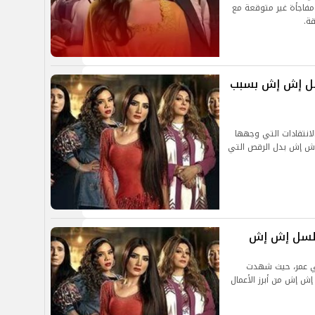
 مفاجأة غير متوقعة مع
ة.
ل إش إش بسبب
نتقادات التي وجهها
ش إش بدل الرقص التي
مسلسل إش إش
ي عمر، حيث شهدت
 إش إش من أبرز الأعمال