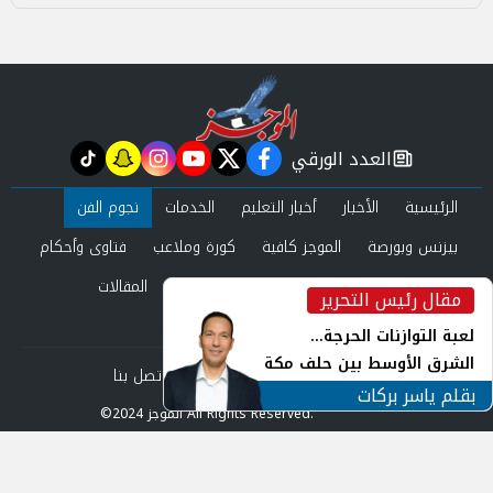
العدد الورقي
tiktok
snapchat
instagram
youtube
twitter
facebook
newspaper
الرئيسية
الأخبار
أخبار التعليم
الخدمات
نجوم الفن
بيزنس وبورصة
الموجز كافية
كورة وملاعب
فتاوى وأحكام
صحة وجمال
عرب وعالم
حوادث ومحاكم
المقالات
مقال رئيس التحرير
inst
العدد الورقي
لعبة التوازنات الحرجة...
الشرق الأوسط بين حلف مكة
من نحن
سياسة الخصوصية
اتصل بنا
ورياح طهران
بقلم ياسر بركات
©2024 الموجز All Rights Reserved.
Powered by