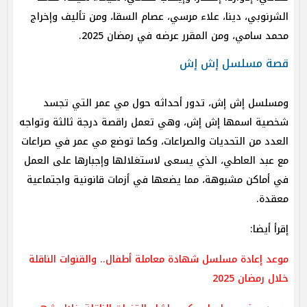
الشرنوبي، دينا، علاء مرسي، عصام السقا، ومن تأليف وإخراج
محمد سامي، ومن المقرر عرضه في رمضان 2025.
قصة مسلسل إش إش
و​​مسلسل إش إش، تدور أحداثه حول مي عمر التي تجسد
شخصية اسمها إش إش، وهي تعمل راقصة درجة ثالثة وتواجه
العدد من التحديات والصراعات، وكما توضع مي عمر في صراعات
مع عبد العاطي، الذي يسعى لاستغلالها وإجبارها على العمل
في أماكن مشبوهة، مما يضعها في أزمات قانونية واجتماعية
معقدة.
إقرأ أيضا:
موعد إعادة مسلسل شهادة معاملة أطفال.. والقنوات الناقلة
خلال رمضان 2025