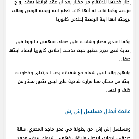
إطار خطتها للانتقام من مختار بعد أن عقد قرانها بعقد زواج
مزيف، وكما قالت له أنها كانت تعلم ابنة زوجته الرقص وقالت
لزوجته انها ابنة الرقصة إخلاص كابوريا
وكما اعتدى مختار وشادية على صفاء، متهمين بالتورط في
إصابة لبنى بجرح خطير، حيث تدخلت إخلاص كابوريا لإنقاذ ابنتها
صفاء.
وانهئ والد لبنى شغلة مع شقيقة رجب الجرتيلي وخطوبتة
ابنته من مختار، مما قرارت شادية على لبنى تتجوز مختار من
خلف والدها.
قائمة أبطال مسلسل إش إش
ومسلسل إش إش، من بطولة مي عمر، ماجد المصري، هالة
صدقي، إدوارد، إنتصار، وإيهاب فهمي، شيماء سيف، محمد