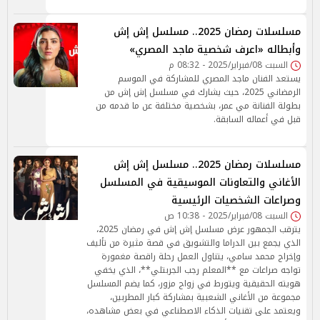
مسلسلات رمضان 2025.. مسلسل إش إش
وأبطاله «اعرف شخصية ماجد المصري»
السبت 08/فبراير/2025 - 08:32 م
يستعد الفنان ماجد المصري للمشاركة في الموسم
الرمضاني 2025، حيث يشارك في مسلسل إش إش من
بطولة الفنانة مي عمر، بشخصية مختلفة عن ما قدمه من
قبل في أعماله السابقة.
مسلسلات رمضان 2025.. مسلسل إش إش
الأغاني والتعاونات الموسيقية في المسلسل
وصراعات الشخصيات الرئيسية
السبت 08/فبراير/2025 - 10:38 ص
يترقب الجمهور عرض مسلسل إش إش في رمضان 2025،
الذي يجمع بين الدراما والتشويق في قصة مثيرة من تأليف
وإخراج محمد سامي، يتناول العمل رحلة راقصة مغمورة
تواجه صراعات مع **المعلم رجب الجربتلي**، الذي يخفي
هويته الحقيقية ويتورط في زواج مزور، كما يضم المسلسل
مجموعة من الأغاني الشعبية بمشاركة كبار المطربين،
ويعتمد على تقنيات الذكاء الاصطناعي في بعض مشاهده،