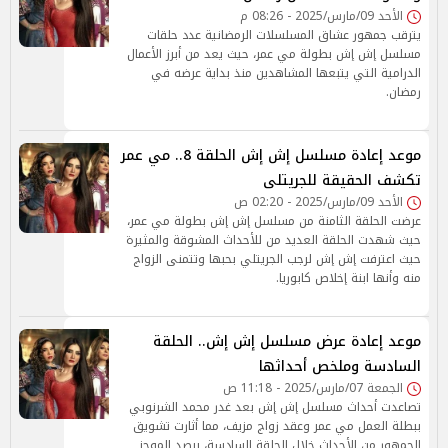
الأحد 09/مارس/2025 - 08:26 م
يترقب جمهور عشاق المسلسلات الرمضانية عدد حلقات
مسلسل إش إش بطولة مي عمر، حيث يعد من أبرز الأعمال
الدرامية التي يتبعها المشاهدين منذ بداية عرضه في
رمضان.
موعد إعادة مسلسل إش إش الحلقة 8.. مي عمر
تكشف الحقيقة للجريتلى
الأحد 09/مارس/2025 - 02:20 ص
عرضت الحلقة الثامنة من مسلسل إش إش بطولة مي عمر،
حيث شهدت الحلقة العديد من للأحداث المشوقة والمثيرة
حيث اعترفت إش إش لرجب الجريتلي بحبها وتتمنى الزواج
منه وأنها ابنة إخلاص كابوريا.
موعد إعادة عرض مسلسل إش إش.. الحلقة
السادسة وملخص أحداثها
الجمعة 07/مارس/2025 - 11:18 ص
تصاعدت أحداث مسلسل إش إش بعد غدر محمد الشرنوبي
ببطلة العمل مي عمر وعقد زواج مزيف، مما أثارت تشويق
الجمهور من الأحداث خلال الحلقة السادسة، يرصد الموجز