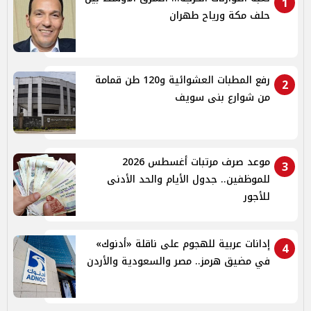
1
حلف مكة ورياح طهران
رفع المطبات العشوائية و120 طن قمامة
2
من شوارع بنى سويف
موعد صرف مرتبات أغسطس 2026
3
للموظفين.. جدول الأيام والحد الأدنى
للأجور
إدانات عربية للهجوم على ناقلة «أدنوك»
4
في مضيق هرمز.. مصر والسعودية والأردن