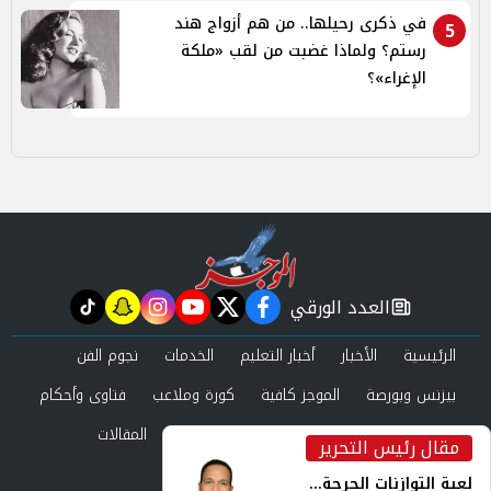
في ذكرى رحيلها.. من هم أزواج هند
5
رستم؟ ولماذا غضبت من لقب «ملكة
الإغراء»؟
العدد الورقي
tiktok
snapchat
instagram
youtube
twitter
facebook
newspaper
الرئيسية
الأخبار
أخبار التعليم
الخدمات
نجوم الفن
بيزنس وبورصة
الموجز كافية
كورة وملاعب
فتاوى وأحكام
صحة وجمال
عرب وعالم
حوادث ومحاكم
المقالات
مقال رئيس التحرير
inst
العدد الورقي
لعبة التوازنات الحرجة...