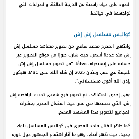
الضوء على حياة راقصة من الدرجة الثالثة، والصراعات التي
تواجهها في حياتها.​​
​​كواليس مسلسل إش إش
وانتهى المخرج محمد سامي من تصوير مشاهد مسلسل إش
إش منذ عددة أشعر،، حيث شارك صورًا من موقع التصوير عبر
حسابه على إنستجرام، معلقًا: "من تصوير مسلسل إش إش
للنجمة مي عمر، رمضان 2025 إن شاء الله، على MBC، هيكون
بإذن الله أقوى مسلسلاتي". ​​
وفي إحدى المشاهد، تم تصوير فرح شعبي تحييه الراقصة إش
إش، التي تجسدها مي عمر، حيث استعان المخرج بعشرات
المجاميع لتصوير هذا المشهد المهم. ​​
كما ظهر الفنان ماجد المصري في كواليس المسلسل بلوك
جديد، حيث ظهر أصلع، وهو ما أثار اهتمام الجمهور حول دوره