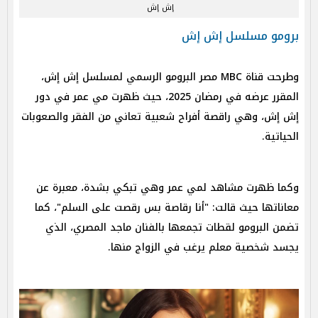
إش إش
برومو مسلسل إش إش
​​وطرحت قناة MBC مصر البرومو الرسمي لمسلسل إش إش،
المقرر عرضه في رمضان 2025، حيث ظهرت مي عمر في دور
إش إش، وهي راقصة أفراح شعبية تعاني من الفقر والصعوبات
الحياتية.
وكما ظهرت مشاهد لمي عمر وهي تبكي بشدة، معبرة عن
معاناتها حيث قالت: "أنا رقاصة بس رقصت على السلم"، كما
تضمن البرومو لقطات تجمعها بالفنان ماجد المصري، الذي
يجسد شخصية معلم يرغب في الزواج منها.