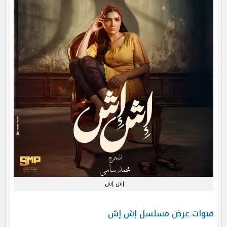
إش إش
قنوات عرض مسلسل إش إش