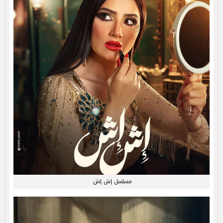
مسلسل إش إش