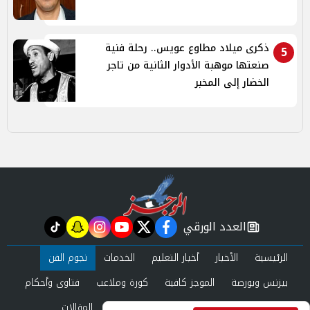
ذكرى ميلاد مطاوع عويس.. رحلة فنية
5
صنعتها موهبة الأدوار الثانية من تاجر
الخضار إلى المخبر
العدد الورقي
tiktok
snapchat
instagram
youtube
twitter
facebook
newspaper
الرئيسية
الأخبار
أخبار التعليم
الخدمات
نجوم الفن
بيزنس وبورصة
الموجز كافية
كورة وملاعب
فتاوى وأحكام
صحة وجمال
عرب وعالم
حوادث ومحاكم
المقالات