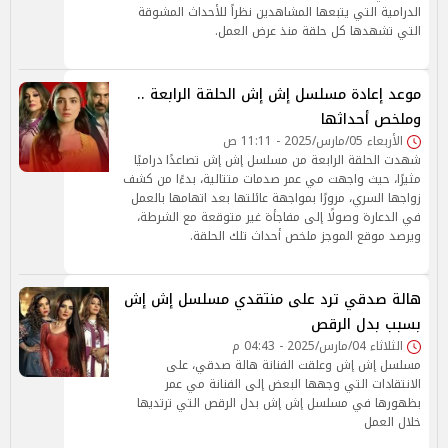
الدرامية التي يتبعها المشاهدين نظراً للأحداث المشوقة
التي تشهدها كل حلقة منذ عرض العمل.
موعد إعادة مسلسل إش إش الحلقة الرابعة ..
وملخص أحداثها
الأربعاء 05/مارس/2025 - 11:11 ص
شهدت الحلقة الرابعة من مسلسل إش إش تصاعدًا دراميًا
مثيرًا، حيث واجهت مي عمر صدمات متتالية، بدءًا من كشف
زواجها السري، مرورًا بمواجهة عائلتها بعد اتهامها بالعمل
في الدعارة وصولًا إلى مفاجأة غير متوقعة مع الشرطة،
ويرصد موقع الموجز ملخص أحداث تلك الحلقة.
هالة صدقي ترد على منتقدي مسلسل إش إش
بسبب بدل الرقص
الثلاثاء 04/مارس/2025 - 04:43 م
مسلسل إش إش وعلقت الفنانة هالة صدقي، على
الانتقادات التي وجهها البعض إلى الفنانة مي عمر
بظهورها في مسلسل إش إش بدل الرقص التي ترتديها
خلال العمل