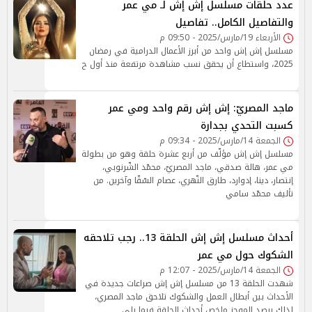
عدد حلقات مسلسل إش إش لـ مي عمر
والتفاصيل الكامل.. تفاصيل
الأربعاء 19/مارس/2025 - 09:50 م
مسلسل إش إش واحد من أبرز الأعمال الدرامية في رمضان
2025، واستطاع أن يحقق نسب مشاهدة مرتفعة منذ أول ح
ماجد المصريّ: إش إش رقم واحد ومي عمر
كسبت التحدي بجدارة
الجمعة 14/مارس/2025 - 09:34 م
مسلسل إش إش مؤلّف من أربع عشرة حلقة وهو من بطولة
مي عمر، هالة صدقي، ماجد المصريّ، محمّد الشّرنوبي،
إنتصار، دينا، إدوارد، طارق النّهري، عصام السّقّا وآخرين. من
تأليف محمّد سامي
أحداث مسلسل إش إش الحلقة 13.. رجب تلاحقه
الشكوك حول مي عمر
الجمعة 14/مارس/2025 - 12:07 م
شهدت الحلقة 13 من مسلسل إش إش صراعات جديدة في
الأحداث بين أبطال العمل والشكوك تلاحق ماجد المصري،
لذلك يرصد الموجز ملخص أحداث الحلقة فيما يلي