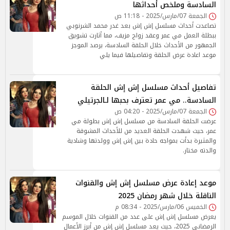
السادسة وملخص أحداثها
الجمعة 07/مارس/2025 - 11:18 ص
تصاعدت أحداث مسلسل إش إش بعد غدر محمد الشرنوبي
ببطلة العمل مي عمر وعقد زواج مزيف، مما أثارت تشويق
الجمهور من الأحداث خلال الحلقة السادسة، يرصد الموجز
موعد اعادة عرض الحلقة وتفاصيلها فيما يلي
تفاصيل أحداث مسلسل إش إش الحلقة
السادسة.. مي عمر تعترف بحبها لـالجرتيلي
الجمعة 07/مارس/2025 - 04:20 ص
عرضت الحلقة السادسة من مسلسل إش إش بطولة مي
عمر، حيث شهدت الحلقة العديد من للأحداث المشوقة
والمثيرة بدأت بمواجه حادة بين إش إش وولدتها وشادية
والدته مختار.
موعد إعادة عرض مسلسل إش إش والقنوات
الناقلة خلال شهر رمضان 2025
الخميس 06/مارس/2025 - 08:34 م
يعرض مسلسل إش إش على عدد من القنوات خلال الموسم
الرمضاني 2025، حيث يعد مسلسل إش إش من أبرز الأعمال