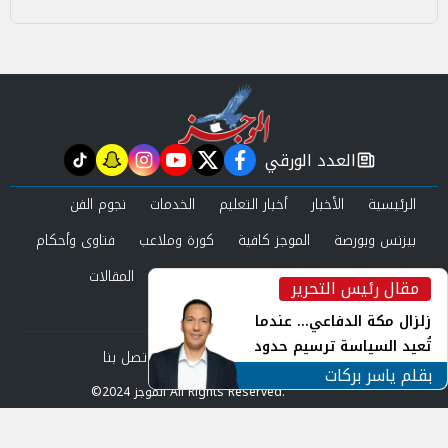
العدد الورقي
tiktok
snapchat
instagram
youtube
twitter
facebook
newspaper
الرئيسية
الأخبار
أخبار التعليم
الخدمات
نجوم الفن
بيزنس وبورصة
الموجز كافية
كورة وملاعب
فتاوى وأحكام
صحة وجمال
عرب وعالم
حوادث ومحاكم
المقالات
مقال رئيس التحرير
inst
العدد الورقي
زلزال مكة الدفاعي... عندما
تُعيد السياسة ترسيم حدود
من نحن
سياسة الخصوصية
اتصل بنا
الأمن القومي العربي
بقلم ياسر بركات
©2024 الموجز All Rights Reserved.
Powered by