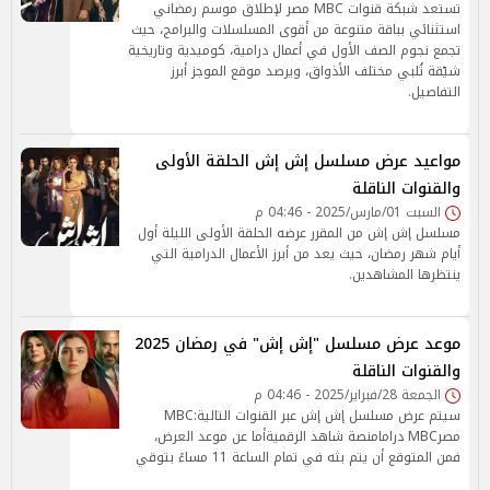
تستعد شبكة قنوات MBC مصر لإطلاق موسم رمضاني
استثنائي بباقة متنوعة من أقوى المسلسلات والبرامج، حيث
تجمع نجوم الصف الأول في أعمال درامية، كوميدية وتاريخية
شيّقة تُلبي مختلف الأذواق، ويرصد موقع الموجز أبرز
التفاصيل.
مواعيد عرض مسلسل إش إش الحلقة الأولى
والقنوات الناقلة
السبت 01/مارس/2025 - 04:46 م
مسلسل إش إش من المقرر عرضه الحلقة الأولى الليلة أول
أيام شهر رمضان، حيث يعد من أبرز الأعمال الدرامية التي
ينتظرها المشاهدين.
موعد عرض مسلسل "إش إش" في رمضان 2025
والقنوات الناقلة
الجمعة 28/فبراير/2025 - 04:46 م
سيتم عرض مسلسل إش إش عبر القنوات التالية:MBC
مصرMBC درامامنصة شاهد الرقميةأما عن موعد العرض،
فمن المتوقع أن يتم بثه في تمام الساعة 11 مساءً بتوقي