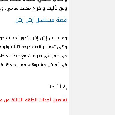
ومن تأليف وإخراج محمد سامي، ومن ا
قصة مسلسل إش إش
و​​مسلسل إش إش، تدور أحداثه 
وهي تعمل راقصة درجة ثالثة وتواج
مي عمر في صراعات مع عبد العاطي
في أماكن مشبوهة، مما يضعها في 
إقرأ أيضا:
تفاصيل أحداث الحلقة الثالثة من مسلسل المدا