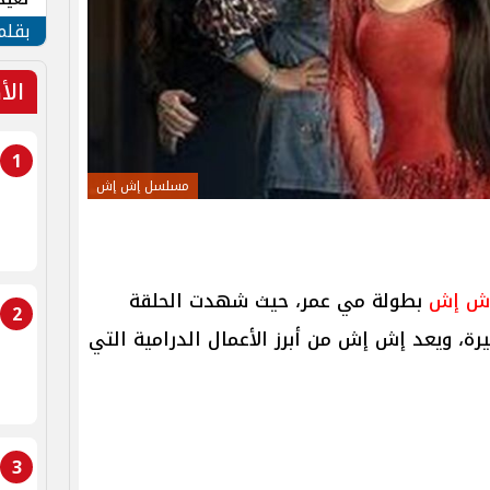
الأم
بقلم
الأ
1
مسلسل إش إش
ش إش
بطولة مي عمر، حيث شهدت الحلقة
2
رة، ويعد إش إش من أبرز الأعمال الدرامية التي
3