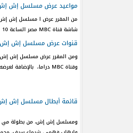
مواعيد عرض مسلسل إش إ
شاشة قناة MBC مصر الساعة 10 مساء والإعادة 3 مساء.
قنوات عرض مسلسل إش إش
وقناة MBC دراما، بالإضافة لعرضه على منصة شاهد.
قائمة أبطال مسلسل إش إش
ومسلسل إش إش، من بطولة مي عمر،
وإيهاب فهمي، شيماء سيف، محمد ا