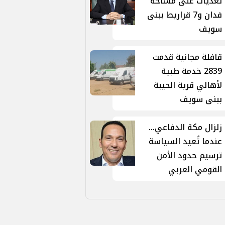
تعديات على مساحة
فدان و7 قراريط ببنى
سويف
قافلة مجانية قدمت
2839 خدمة طبية
لأهالي قرية الحيبة
ببنى سويف
زلزال مكة الدفاعي...
عندما تُعيد السياسة
ترسيم حدود الأمن
القومي العربي