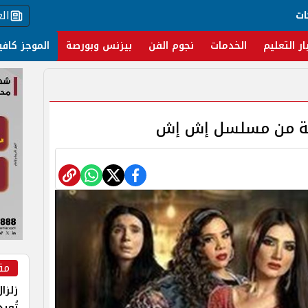
ال
ات
ار التعليم
الخدمات
نجوم الفن
بيزنس وبورصة
الموجز كافي
الثة من مسلسل إش إش
مق
زلزا
تُعي