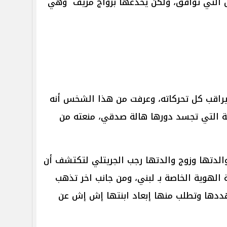
 التي توافق، ولكن يخدعها بزواج مزيف وهي
اقب كل تحركاته، وعرفت من هذا الشخس أنه
ة التي تجسد دورها هالة صدقي، منعته من
الدتها وزوج والدتها رجب الجريتلي لتكتشف أن
الهوية الخاصة بـ لبني، ومن جانب اخر تذهب
هددها وتطلب منها إبعاد ابنتها إش إش عن