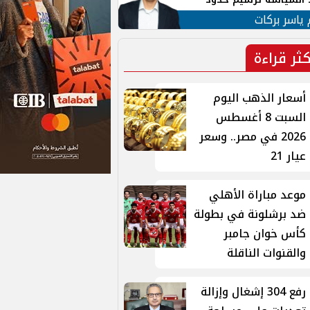
ن القومي العربي
 ياسر بركات
كثر قراءة
أسعار الذهب اليوم
السبت 8 أغسطس
2026 في مصر.. وسعر
عيار 21
موعد مباراة الأهلي
ضد برشلونة في بطولة
كأس خوان جامبر
والقنوات الناقلة
رفع 304 إشغال وإزالة