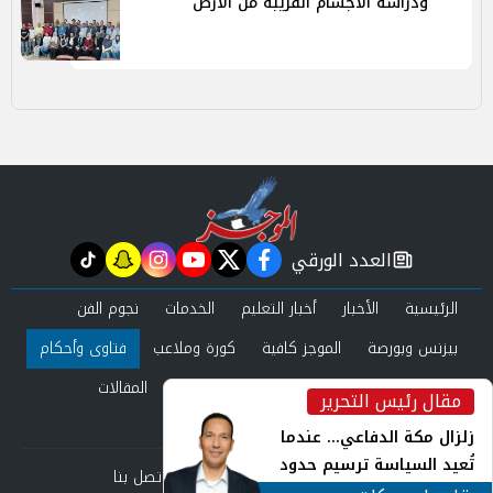
ودراسة الأجسام القريبة من الأرض
العدد الورقي
tiktok
snapchat
instagram
youtube
twitter
facebook
newspaper
الرئيسية
الأخبار
أخبار التعليم
الخدمات
نجوم الفن
بيزنس وبورصة
الموجز كافية
كورة وملاعب
فتاوى وأحكام
صحة وجمال
عرب وعالم
حوادث ومحاكم
المقالات
مقال رئيس التحرير
inst
العدد الورقي
زلزال مكة الدفاعي... عندما
تُعيد السياسة ترسيم حدود
من نحن
سياسة الخصوصية
اتصل بنا
الأمن القومي العربي