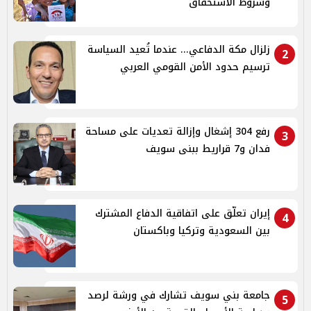
وشروط الاستحقاق
زلزال مكة الدفاعي... عندما تُعيد السياسة
2
ترسيم حدود الأمن القومي العربي
رفع 304 إشغال وإزالة تعديات على مساحة
3
فدان و7 قراريط ببنى سويف
إيران تعلّق على اتفاقية الدفاع المشترك
4
بين السعودية وتركيا وباكستان
جامعة بني سويف تشارك في ورشة لرصد
5