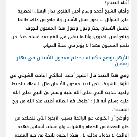
أثناء الصيام؟.
وأجاب الشيخ أحمد وسام أمين الفتوى بدار الإفتاء المصرية
على السؤال بـ: يجوز غسل الأسنان ولا مانع من ذلك، طالما
تغسل الأسنان بحذر ودون وصول هذا المعجون للجوف.
وتابع أمين الفتوى: وأنا ما يبقى في الفم بعد غسله جيدًا من
طعم المعجون فهذا لا يؤثر في صحة الصيام.
الأزهر يوضح حكم استخدام معجون الأسنان في نهار
رمضان
وفي هذا الصدد قال الشيخ أحمد المالكي الباحث الشرعي في
الأزهر الشريف: نحن لدينا معجون الأسنان مثل السواك بالضبط،
ولدينا حديث النبي صلى الله عليه وسلم عن النبي صلى الله
عليه وسلم أنه قال: "خلوف فم الصائم أطيب عند الله من ريح
المسك".
وأوضح أن الخلوف هو الرائحة بسبب الأبخرة التي تتصاعد من
خلو المعدة من الطعام والشراب، ولو غسلت أسناني فهذه
الرائحة لا تذول، وذلك لأن هذه الحلوة ناتجة من خلو المعدة.