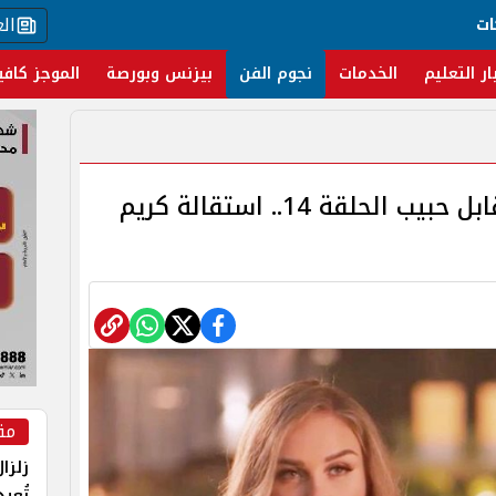
ال
ات
ار التعليم
الخدمات
نجوم الفن
بيزنس وبورصة
الموجز كافي
تفاصيل أحداث مسلسل وتقابل حبيب الحلقة 14.. استقالة كريم
مق
زلزا
تُعي