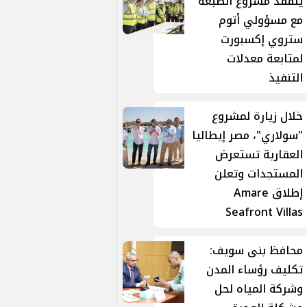
يتفقد مشروع الضبعة
مع مسؤولي أتوم
ستروي إكسبورت
لمتابعة معدلات
التنفيذ
خلال زيارة لمشروع
"سولاري"، مصر إيطاليا
العقارية تستعرض
المستجدات وتعلن
إطلاق Amare
Seafront Villas
محافظ بنى سويف:
تكليف رؤساء المدن
وشركة المياه لحل