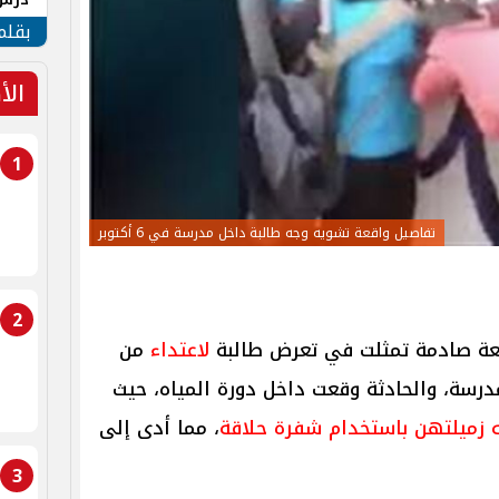
جنوب
بقلم
الأ
1
تفاصيل واقعة تشويه وجه طالبة داخل مدرسة في 6 أكتوبر
2
لاعتداء
من
درسة، والحادثة وقعت داخل دورة المياه، حيث
 زميلتهن باستخدام شفرة حلاقة
، مما أدى إلى
3