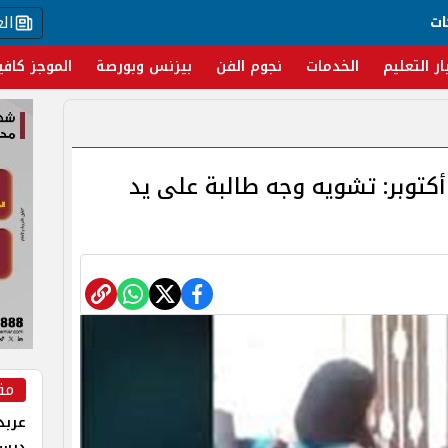
ال
ات
ار التعليم
الخدمات
نجوم الفن
بيزنس وبورصة
الموجز كافي
ادثة مؤلمة في مدرسة 6 أكتوبر: تشويه وجه طالبة على يد
مق
عربد
درس 