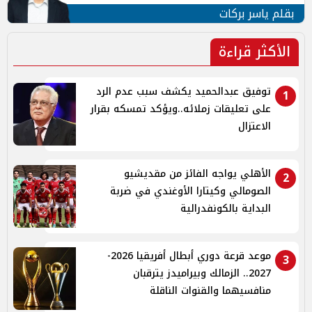
بقلم ياسر بركات
الأكثر قراءة
توفيق عبدالحميد يكشف سبب عدم الرد
1
على تعليقات زملائه..ويؤكد تمسكه بقرار
الاعتزال
الأهلي يواجه الفائز من مقديشيو
2
الصومالي وكيتارا الأوغندي في ضربة
البداية بالكونفدرالية
موعد قرعة دوري أبطال أفريقيا 2026-
3
2027.. الزمالك وبيراميدز يترقبان
منافسيهما والقنوات الناقلة