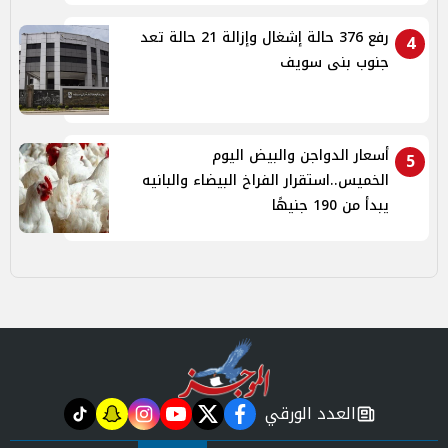
رفع 376 حالة إشغال وإزالة 21 حالة تعد
4
جنوب بنى سويف
أسعار الدواجن والبيض اليوم
5
الخميس..استقرار الفراخ البيضاء والبانيه
يبدأ من 190 جنيهًا
العدد الورقي
tiktok
snapchat
instagram
youtube
twitter
facebook
newspaper