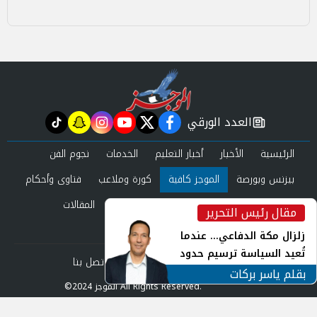
العدد الورقي
tiktok
snapchat
instagram
youtube
twitter
facebook
newspaper
الرئيسية
الأخبار
أخبار التعليم
الخدمات
نجوم الفن
بيزنس وبورصة
الموجز كافية
كورة وملاعب
فتاوى وأحكام
صحة وجمال
عرب وعالم
حوادث ومحاكم
المقالات
مقال رئيس التحرير
inst
العدد الورقي
زلزال مكة الدفاعي... عندما
تُعيد السياسة ترسيم حدود
من نحن
سياسة الخصوصية
اتصل بنا
الأمن القومي العربي
بقلم ياسر بركات
©2024 الموجز All Rights Reserved.
Powered by