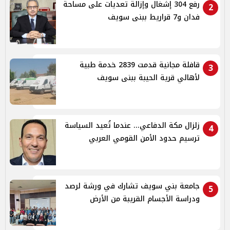
رفع 304 إشغال وإزالة تعديات على مساحة
2
فدان و7 قراريط ببنى سويف
قافلة مجانية قدمت 2839 خدمة طبية
3
لأهالي قرية الحيبة ببنى سويف
زلزال مكة الدفاعي... عندما تُعيد السياسة
4
ترسيم حدود الأمن القومي العربي
جامعة بني سويف تشارك في ورشة لرصد
5
ودراسة الأجسام القريبة من الأرض