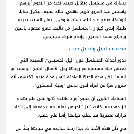
يشارك في مسلسل وتقابل حبيب، نخبة من النجوم أبرزهم:
ياسمين عبد العزيز، كريم فهمي، خالد سليم، نيكول سابا،
أنوشكا، صلاح عبد الله، بسنت شوقي، إيمان السيد، بدرية
طلبة، إنجي كيوان، المسلسل من تأليف عمرو محمود ياسين
وإخراج محمد الخبيري، وإنتاج شركة سينرجي.
قصة مسلسل وتقابل حبيب
تدور أحداث المسلسل حول "ليل الحسيني"، السيدة التي
تعيش حياة مستقرة مع زوجها رجل الأعمال الناجح "يوسف أبو
العزم"، لكن هذه الحياة الهادئة تنهار فجأة عندما تكتشف أنه
متزوج سرًا من امرأة أخرى تدعى "رقية العسكري".
المفاجأة الكبرى أن جميع أفراد عائلته كانوا على علم بهذه
الزيجة، بينما كانت "ليل" آخر من يعلم، مما يدفعها إلى اتخاذ
قرارات مصيرية قد تقلب حياتها رأسًا على عقب.
في ظل هذه الأحداث، تبدأ رحلة جديدة في حياتها بحثًا عن