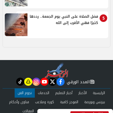
فضل الصلاة على النبي يوم الجمعة.. رددها
5
كثيرًا فهي الأقرب إلى الله
العدد الورقي
tiktok
snapchat
instagram
youtube
twitter
facebook
newspaper
الرئيسية
الأخبار
أخبار التعليم
الخدمات
نجوم الفن
بيزنس وبورصة
الموجز كافية
كورة وملاعب
فتاوى وأحكام
صحة وجمال
عرب وعالم
حوادث ومحاكم
المقالات