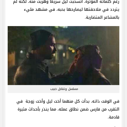
رغم كلماته المؤثرة، انسحبت ليل سريعًا وهربت منه، لكنه لم
يتردد في ملاحقتها ليصارحها بحبه، في مشهد مليء
بالمشاعر المتضاربة.
مسلسل وتقابل حبيب
في الوقت ذاته، بدأت كل منهما أخت ليل وأخت زوجة في
التقرب من فارس ضمن نطاق عمله، مما ينذر بأحداث مثيرة
قادمة.