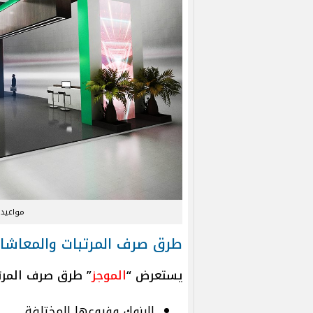
مواعيد ص
طرق صرف المرتبات والمعاشا
يستعرض “
الموجز
” طرق صرف المرتبا
البنوك وفروعها المختلفة.