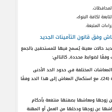
المحافظات.
راءات المتبعة.
اش وفق قانون التأمينات الجديد
جديد حالات معينة يُسمح فيها للمستحقين بالجمع
 وفقًا لضوابط محددة, كالتالي:
المعاشات المختلفة في حدود الحد الأدنى
للمعاش المنصوص عليه في المادة (24)، مع استكمال المعاش إلى هذا الحد وفقًا
ن زوجها ومعاشها بصفتها منتفعة بأحكام
عاشها عن زوجها ودخلها من العمل أو المهنة