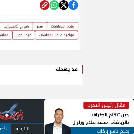
زيادة المعاشات
مصر
شوارع كاليفورنيا
مواعيد صرف المعاشات
عيد الفطر
معاشا
قد يهمك
مقال رئيس التحرير
inst
حين تتكلم الجغرافيا
بالرياضة... محمد صلاح وزلزال
الرئيسية
الأخبا
الهوية في الشارع التركي
بقلم ياسر بركات