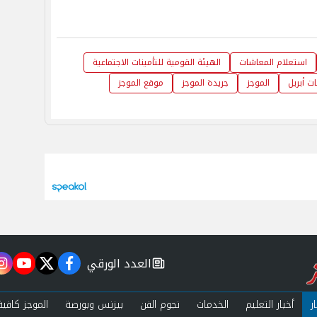
استعلام المعاشات
الهيئة القومية للتأمينات الاجتماعية
ت أبريل
الموجز
جريدة الموجز
موقع الموجز
العدد الورقي
m
utube
twitter
facebook
newspaper
ر
أخبار التعليم
الخدمات
نجوم الفن
بيزنس وبورصة
الموجز كافية