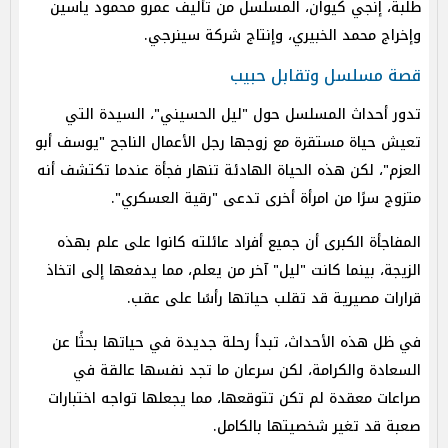
طلبة، إنجي كيوان، المسلسل من تأليف عمرو محمود ياسين
وإخراج محمد الخبيري، وإنتاج شركة سينرجي.
قصة مسلسل وتقابل حبيب
تدور أحداث المسلسل حول "ليل الحسيني"، السيدة التي
تعيش حياة مستقرة مع زوجها رجل الأعمال الناجح "يوسف أبو
العزم"، لكن هذه الحياة الهادئة تنهار فجأة عندما تكتشف أنه
متزوج سرًا من امرأة أخرى تدعى "رقية العسكري".
المفاجأة الكبرى أن جميع أفراد عائلته كانوا على علم بهذه
الزيجة، بينما كانت "ليل" آخر من يعلم، مما يدفعها إلى اتخاذ
قرارات مصيرية قد تقلب حياتها رأسًا على عقب.
في ظل هذه الأحداث، تبدأ رحلة جديدة في حياتها بحثًا عن
السعادة والكرامة، لكن سرعان ما تجد نفسها عالقة في
صراعات معقدة لم تكن تتوقعها، مما يجعلها تواجه اختبارات
صعبة قد تغير شخصيتها بالكامل.