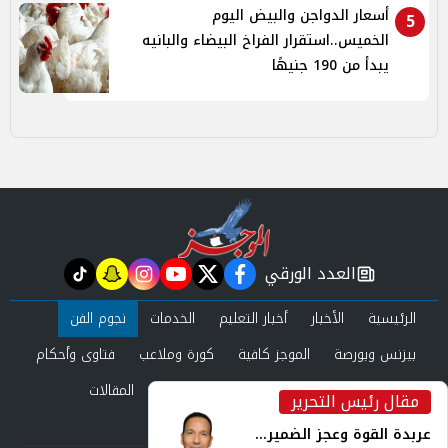
أسعار الدواجن والبيض اليوم
5
الخميس..استقرار الفراخ البيضاء والبانيه
يبدأ من 190 جنيهًا
العدد الورقي
tiktok
snapchat
instagram
youtube
twitter
facebook
newspaper
الرئيسية
الأخبار
أخبار التعليم
الخدمات
نجوم الفن
بيزنس وبورصة
الموجز كافية
كورة وملاعب
فتاوى وأحكام
صحة وجمال
عرب وعالم
حوادث ومحاكم
المقالات
مقال رئيس التحرير
inst
العدد الورقي
عربدة القوة وعجز الضمير...