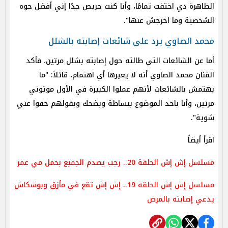
الظاهرة دي اختفت تمامًا، وأنا كنت حريص جدًا إني أفضل جوه
الشخصية وما اخرجش عنها".
محمد الصاوي يرد على شائعات إصابته بالشلل
أما عن الشائعات التي طالته حول إصابته بشلل مرتين، فأكد
الفنان محمد الصاوي أنه لا يعيرها أي اهتمام، قائلاً: "ما
بهتمش بالشائعات لأنهم عملوا الكبيرة في الأول موتوني
مرتين، وأنا باخد الموضوع ببساطة وبضحك وبقولهم خفوا عني
شوية".
اقرأ أيضاً
مسلسل إش إش الحلقة 20.. رجب يصدم الجميع بحمل مي عمر
مسلسل إش إش الحلقة 19.. إش إش تقع في مأزق وبوشكاش
يدعي إصابته بالمرض