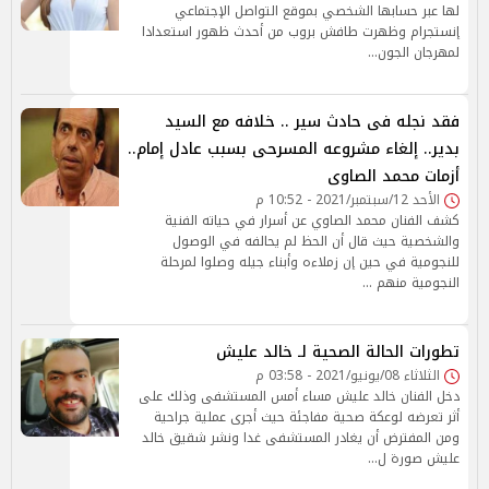
لها عبر حسابها الشخصي بموقع التواصل الإجتماعي
إنستجرام وظهرت طافش بروب من أحدث ظهور استعدادا
لمهرجان الجون…
فقد نجله فى حادث سير .. خلافه مع السيد
بدير.. إلغاء مشروعه المسرحى بسبب عادل إمام..
أزمات محمد الصاوى
الأحد 12/سبتمبر/2021 - 10:52 م
كشف الفنان محمد الصاوي عن أسرار في حياته الفنية
والشخصية حيث قال أن الحظ لم يحالفه في الوصول
للنجومية في حين إن زملاءه وأبناء جيله وصلوا لمرحلة
النجومية منهم …
تطورات الحالة الصحية لـ خالد عليش
الثلاثاء 08/يونيو/2021 - 03:58 م
دخل الفنان خالد عليش مساء أمس المستشفى وذلك على
أثر تعرضه لوعكة صحية مفاجئة حيث أجرى عملية جراحية
ومن المفترض أن يغادر المستشفى غدا ونشر شقيق خالد
عليش صورة ل…