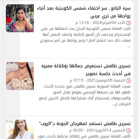
سره الباتع.. سر اختفاء شمس الكويتية بعد أنباء
زواجها من ثري عربى
الأحد 04/فبراير/2024 - 12:16 م
اثارت الفنانة شمس الكويتية الجدل بعد اختفائها من على
الإنستجرام وحذفت كل الصور الخاصة واعتقد البعض أنها
فعلت ذلك بعد انتشار أخبار ا تزعم زواجها من أمير سعودي
…
نسرين طافش تستعرض جمالها بإطلالة مميزة
فى أحدث جلسة تصوير
الجمعة 05/نوفمبر/2021 - 07:19 م
نشرت الفنانة السورية نسرين طافش صور جديدة لأحدث
ظهور لها عبر حسابها الرسمي بموقع تبادل الصور
والفيديوهات إنستجرام أثناء مشاركتها بالحفل الخيري لجمع
التبرعات ل…
نسرين طافش تستعد لمهرجان الجونة بـ”الروب”
الخميس 14/أكتوبر/2021 - 03:09 م
تألقت الفنانة نسرين طافش فى إطلالة مختلفة بأحدث صور