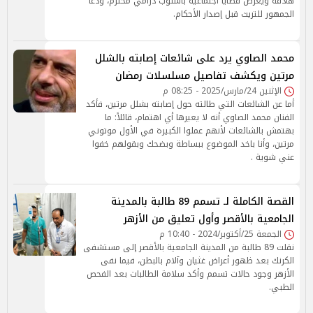
هادفة ويعرض قضايا اجتماعية بأسلوب درامي محترم، ودعا
الجمهور للتريث قبل إصدار الأحكام.
محمد الصاوي يرد على شائعات إصابته بالشلل
مرتين ويكشف تفاصيل مسلسلات رمضان
الإثنين 24/مارس/2025 - 08:25 م
أما عن الشائعات التي طالته حول إصابته بشلل مرتين، فأكد
الفنان محمد الصاوي أنه لا يعيرها أي اهتمام، قائلاً: ما
بهتمش بالشائعات لأنهم عملوا الكبيرة في الأول موتوني
مرتين، وأنا باخد الموضوع ببساطة وبضحك وبقولهم خفوا
عني شوية .
القصة الكاملة لـ تسمم 89 طالبة بالمدينة
الجامعية بالأقصر وأول تعليق من الأزهر
الجمعة 25/أكتوبر/2024 - 10:40 م
نقلت 89 طالبة من المدينة الجامعية بالأقصر إلى مستشفى
الكرنك بعد ظهور أعراض غثيان وآلام بالبطن، فيما نفى
الأزهر وجود حالات تسمم وأكد سلامة الطالبات بعد الفحص
الطبي.