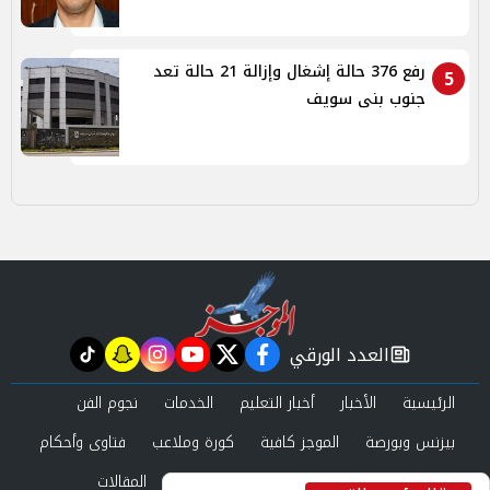
رفع 376 حالة إشغال وإزالة 21 حالة تعد
5
جنوب بنى سويف
العدد الورقي
tiktok
snapchat
instagram
youtube
twitter
facebook
newspaper
الرئيسية
الأخبار
أخبار التعليم
الخدمات
نجوم الفن
بيزنس وبورصة
الموجز كافية
كورة وملاعب
فتاوى وأحكام
صحة وجمال
عرب وعالم
حوادث ومحاكم
المقالات