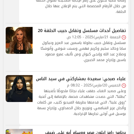
رسالة نصية تحتوي على رقم الإجابة الصحيحة لسؤال الحلقة
من خلال الأرقام المخصصة التي يتم الإعلان عنها خلال
الحلقة.
تفاصيل أحداث مسلسل وتقابل حبيب الحلقة 20
الجمعة 21/مارس/2025 - 12:05 ص
مسلسل وتقابل حبيب بطولة ياسمين عبد العزيز ونيكول
سابا وخالد سليم وكريم فهمي وبسنت شوقي وأنوشكا
وصلاح عبد الله وإنجي كيوان ومن تأليف عمرو محمود
ياسين وإخراج محمد الخبيري.
علياء صبحي: سعيدة بمشاركتي في سيد الناس
الخميس 20/مارس/2025 - 08:32 م
وعلى صعيد الغناء، حققت علياء نجاحًا ملحوظًا بأغنيتها
“بطلنا”، التي حصدت مشاهدات ضخمة، بالإضافة إلى أغنية
“روق علينا”، التي قدمتها بطريقة الفيديو كليب، من كلمات
وألحان عزيز الشافعي، وتوزيع جلال الحمداوي، وإخراج بسمة
بوسيل في أولى تجاربها الإخراجية.
برنامج رامز إيلون مصر ووسام أبو علي ضيف