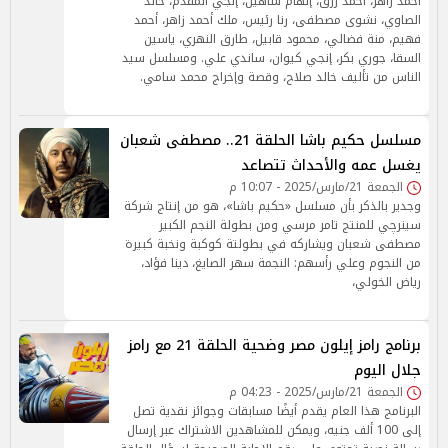
أحمد زاهر، أحمد رزق، إلهام شاهين، إنجي المقدم، خالد
الصاوي، نشوى مصطفى، رنا رئيس، ملك أحمد زاهر، أحمد
فهيم، منة فضالي، محمود قابيل، طارق النهري، ياسين
السقا، جوري بكر، إنجي كيوان، ساندي علي. ومسلسل سيد
الناس من تأليف خالد صلاح، وقصة وإخراج محمد سامي.
مسلسل حكيم باشا الحلقة 21.. مصطفى شعبان
يغسل عمه والأحداث تتصاعد
الجمعة 21/مارس/2025 - 10:07 م
وجدير بالذكر بأن مسلسل «حكيم باشا»، هو من إنتاج شركة
سينرچي للمنتج تامر مرسي ومن بطولة النجم الكبير
مصطفى شعبان ويشاركه في بطولتة كوكبة ونخبة كبيرة
من النجوم وعلي رأسهم: النجمة سهر الصايغ، دينا فؤاد،
رياض الخولي،
برنامج رامز إيلون مصر وضحية الحلقة 21 مع رامز
جلال اليوم
الجمعة 21/مارس/2025 - 04:23 م
البرنامج هذا العام يقدم أيضًا مسابقات وجوائز نقدية تصل
إلى 100 ألف جنيه، ويمكن للمشاهدين الاشتراك عبر إرسال