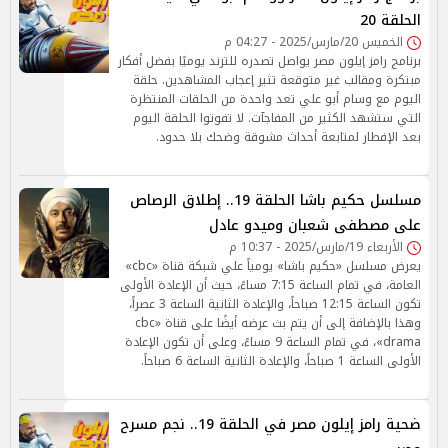
الحلقة 20
الخميس 20/مارس/2025 - 04:27 م
برنامج رامز إيلون مصر يواصل تصدره للترند يوميًا بفضل أفكار
مبتكرة ومقالب غير متوقعة تثير إعجاب المشاهدين. حلقة
اليوم مع وسام أبو علي تعد واحدة من الحلقات المنتظرة
التي ستشهد الكثير من المفاجآت. لا تفوتوا الحلقة اليوم
بعد الإفطار لمتابعة أحداث مشوقة وضحك بلا حدود.
مسلسل حكيم باشا الحلقة 19.. إطلاق الرصاص
على مصطفى شعبان وميدو عادل
الأربعاء 19/مارس/2025 - 10:37 م
يعرض مسلسل «حكيم باشا» يومياً علي شبكة قناة «cbc»
العامة، في تمام الساعة 7:15 مساءً، حيث أن الإعادة الأولى
تكون الساعة 12:15 صباحاً، والإعادة الثانية الساعة 3 عصراً،
وهذا بالإضافة إلى أن يتم بث عرضه أيضًا على قناة «cbc
drama»، في تمام الساعة 9 مساءً، وعلى أن تكون الإعادة
الأولى الساعة 1 صباحاً، والإعادة الثانية الساعة 6 صباحاً.
ضحية رامز إيلون مصر في الحلقة 19.. نجم مسرح