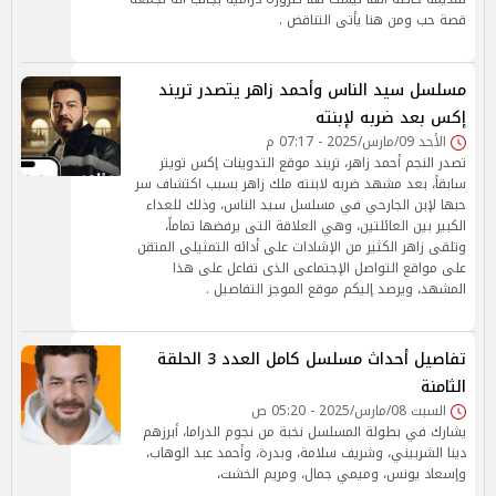
قصة حب ومن هنا يأتى التناقض .
مسلسل سيد الناس وأحمد زاهر يتصدر تريند
إكس بعد ضربه لإبنته
الأحد 09/مارس/2025 - 07:17 م
تصدر النجم أحمد زاهر، تريند موقع التدوينات إكس تويتر
سابقاً، بعد مشهد ضربه لابنته ملك زاهر بسبب اكتشاف سر
حبها لإبن الجارحي في مسلسل سيد الناس، وذلك للعداء
الكبير بين العائلتين، وهي العلاقة التى يرفضها تماماً،
وتلقى زاهر الكثير من الإشادات على أدائه التمثيلى المتقن
على مواقع التواصل الإجتماعى الذى تفاعل على هذا
المشهد، ويرصد إليكم موقع الموجز التفاصيل .
تفاصيل أحداث مسلسل كامل العدد 3 الحلقة
الثامنة
السبت 08/مارس/2025 - 05:20 ص
يشارك في بطولة المسلسل نخبة من نجوم الدراما، أبرزهم
دينا الشربيني، وشريف سلامة، وبدرة، وأحمد عبد الوهاب،
وإسعاد يونس، وميمي جمال، ومريم الخشت،