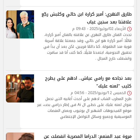
طارق النهري: أمير كرارة ابن خالي وكلبش رجّع
علاقتنا بعد سنين غياب
الأربعاء 02/يوليو/2025 - 09:43 م
تحدث الفنان طارق النهري عن علاقته بالفنان أمير كرارة،
قائلًا: أمير كرارة هو ابن خالي، وقد جمعتنا علاقة أسرية
قوية منذ الطفولة. كنا دائمًا قريبين، لكن بعد أن بدأ في
تحقيق النجومية، ابتعدنا قليلًا، كما كنت أنا قد سافرت
وانشغلت خارج المجال .
بعد نجاحه مع رامي عياش.. ادهم علي يطرح
كليب "لعنه عليك"
الخميس 12/يونيو/2025 - 04:56 م
طرح المطرب الشاب ادهم علي أحدث أغانيه التى تحمل
عنوان لعنه عليك على خطى ال Ai فى إطار درامي بحت، عبر
موقع الفيديوهات الشهير ال يوتيوب وبعض المنصات
الموسيقية وجميع وسائل التواصل الإجتماعي
مروة عبد المنعم: الدراما المصرية انفصلت عن