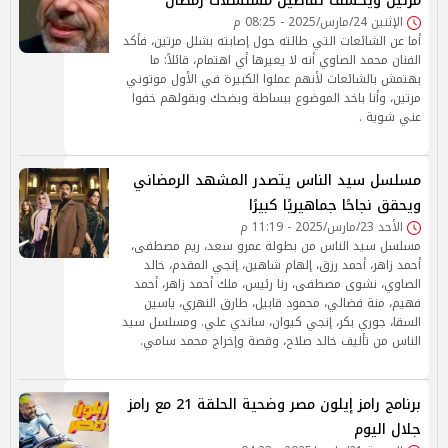
مرتين ويكشف تفاصيل مسلسلات رمضان
الإثنين 24/مارس/2025 - 08:25 م
أما عن الشائعات التي طالته حول إصابته بشلل مرتين، فأكد
الفنان محمد الصاوي أنه لا يعيرها أي اهتمام، قائلاً: ما
بهتمش بالشائعات لأنهم عملوا الكبيرة في الأول موتوني
مرتين، وأنا باخد الموضوع ببساطة وبضحك وبقولهم خفوا
عني شوية .
مسلسل سيد الناس يتصدر المشهد الرمضاني
ويحقق نجاحًا جماهيريًا كبيرًا
الأحد 23/مارس/2025 - 11:19 م
مسلسل سيد الناس من بطولة عمرو سعد، ريم مصطفى،
أحمد زاهر، أحمد رزق، إلهام شاهين، إنجي المقدم، خالد
الصاوي، نشوى مصطفى، رنا رئيس، ملك أحمد زاهر، أحمد
فهيم، منة فضالي، محمود قابيل، طارق النهري، ياسين
السقا، جوري بكر، إنجي كيوان، ساندي علي. ومسلسل سيد
الناس من تأليف خالد صلاح، وقصة وإخراج محمد سامي.
برنامج رامز إيلون مصر وضحية الحلقة 21 مع رامز
جلال اليوم