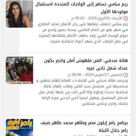
ريم سامي تسافر إلى الولايات المتحدة لاستقبال
مولودها الأول
الأربعاء 02/أبريل/2025 - 05:02 م
ريم سامي احتفلت بزفافها على رجل الأعمال محمد المغازي
في شهر مايو من العام الماضي، وسط حضور واسع من
نجوم الوسط الفني، وقد خطفت الأنظار بإطلالتها المميزة
في حفل الزفاف، الذي شهد أجواءً احتفالية مميزة.
هالة صدقي: الفن ملهوش أمان ولازم يكون
عندك شغل تانى غيره
الخميس 27/مارس/2025 - 06:38 م
وحرصت هالة صدقي على الإشادة بـ الفنانة إلهام شاهين و
شخصيتها في مسلسل سيد الناس وقالت: إلهام عاملة
شخصية جديدة وحلوة وأنا اللى كنت بزن عليها عشان تنزل
تشتغل المسلسل، وبقول ليسرا أنتي أخدتي فترة الراحة
بتاعتك ولازم ترجعي تشتغلى
برنامج رامز إيلون مصر وطاهر محمد طاهر ضيف
رامز جلال الليلة