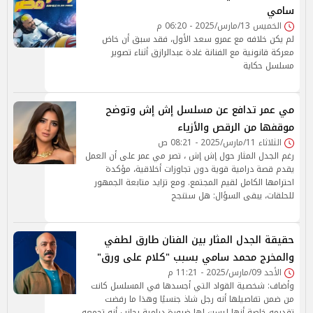
سامي
الخميس 13/مارس/2025 - 06:20 م
لم يكن خلافه مع عمرو سعد الأول، فقد سبق أن خاض
معركة قانونية مع الفنانة غادة عبدالرازق أثناء تصوير
مسلسل حكاية
مي عمر تدافع عن مسلسل إش إش وتوضح
موقفها من الرقص والأزياء
الثلاثاء 11/مارس/2025 - 08:21 ص
رغم الجدل المثار حول إش إش ، تصر مي عمر على أن العمل
يقدم قصة درامية قوية دون تجاوزات أخلاقية، مؤكدة
احترامها الكامل لقيم المجتمع. ومع تزايد متابعة الجمهور
للحلقات، يبقى السؤال: هل ستنجح
حقيقة الجدل المثار بين الفنان طارق لطفي
والمخرج محمد سامي بسبب "كلام على ورق"
الأحد 09/مارس/2025 - 11:21 م
وأضاف: شخصية القواد التي أجسدها في المسلسل كانت
من ضمن تفاصيلها أنه رجل شاذ جنسيًا وهذا ما رفضت
تقديمه خاصة أنها ليست لها ضرورة درامية بجانب أنه تجمعه