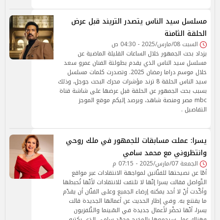
مسلسل سيد الناس يتصدر التريند قبل عرض
الحلقة الثامنة
السبت 08/مارس/2025 - 04:30 ص
يزداد بحث الجمهور خلال الساعات القليلة الماضية عن
مسلسل سيد الناس الذي يقدم بطولتة الفنان عمرو سعد
خلال موسم دراما رمضان 2025. وتصدرت كلمات مسلسل
سيد الناس الحلقة 8 ترند مؤشرات محرك البحث جوجل، وذلك
بسبب بحث الجمهور عن الحلقة قبل عرضها على شاشة قناة
mbc مصر ومنصة شاهد، ويرصد إليكم موقع الموجز
التفاصيل .
يسرا: عملت مسابقات للجمهور في ملك روحي
وانتظروني مع محمد سامي
الجمعة 07/مارس/2025 - 07:15 م
أمّا عن نصيحتها للفنّانين لمواجهة الانتقادات عبر مواقع
التّواصل فقالت يسرا إنّها لا تلتفت للانتقادات لأنّها تُحبطها
وأكّدت أنّ لا أحد يمكنه إرضاء الجميع وعلى الفنّان أن يقدّم
ما يقتنع به. وفي إطار الحديث عن أعمالها الجديدة قالت
يسرا، أنّها تحضّر لأعمال جديدة في السّينما والتّلفزيون
وهناك عمل سيجمعها بالمخرج محمّد سامي الذي يكتبه