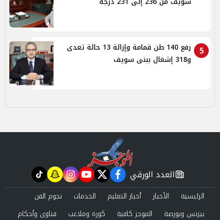
سويف من 236 إلى 231 درجة
رفع 140 طن قمامة وإزالة 13 حالة تعدى
5
و318 إشغال ببنى سويف
العدد الورقي
tiktok
snapchat
instagram
youtube
twitter
facebook
newspaper
الرئيسية
الأخبار
أخبار التعليم
الخدمات
نجوم الفن
بيزنس وبورصة
الموجز كافية
كورة وملاعب
فتاوى وأحكام