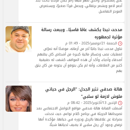
على إنستجرام، والتي ظهر فيها رامز جلال مرتديًا جاكت جلد
أحمر لامع وبشعر برتقالي، ويحمل قردًا صغيرًا، ويستعرض
الموجز التفاصيل
مدحت تيخا يكشف عامًا قاسيًا.. ويبعث رسالة
مؤثرة لجمهوره
الجمعة 21/نوفمبر/2025 - 01:49 م
تناول مدحت تيخا جانبًا آخر من أزماته، موضحًا أنه تعرّض
لعمليات نصب وخسائر مالية كبيرة من أشخاص كان يظنهم
أصدقاء وأحباء، وأكد أن هذه المواقف كشفت له حقيقية
كثير من العلاقات، وأنه لم يكن يتوقع أن يخونه من كان يثق
بهم
هالة صدقي تثير الجدل: "الرجل في حياتي
ملوش لازمة لو سلبي"
الإثنين 13/أكتوبر/2025 - 08:42 م
أشعلت الفنانة هالة صدقي مواقع التواصل الاجتماعي بعد
تصريحاتها الجريئة في برنامج كلام نواعم، حيث تحدثت
بصراحة عن علاقتها بالرجل ودوره في حياتها، مؤكدة أنها
ترفض وجود أي رجل سلبي لا يضيف لحياتها شيئًا.