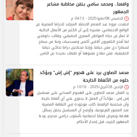
واقعنا.. ومحمد سامي يتقن مخاطبة مشاعر
الجمهور
الخميس 08/مايو/2025 - 04:13 م
انتقدت مروة عبد المنعم الابتعاد المتزايد للدراما المصرية عن
الواقع الاجتماعي، مشيرة إلى أن الكثير من الأعمال الحالية
لا تعبّر عن حياة المواطن المصري الحقيقي، وقالت: دلوقتي
لما أفتح التلفزيون ألاقي أكشن ومسدسات ونط من سطح
لسطح! دي مش حياتنا، وإحنا محتاجين دراما تحاكي حياتنا
الحقيقية، مش نماذج مشوهة أو طبقات بعيدة عن الناس .
محمد الصاوي يرد على هجوم "إش إش" ويؤكد
خلوه من الألفاظ الخارجة
الإثنين 28/أبريل/2025 - 10:16 م
رد الفنان محمد الصاوي على الهجوم المبدئي على مسلسل
إش إش ، مؤكداً أن العمل لا يحتوي على أي ألفاظ خارجة
وأن شخصية الراقصة كانت موجودة في الثقافة المصرية
منذ العصور الفرعونية، وأوضح أن المسلسل يحمل رسائل
هادفة ويعرض قضايا اجتماعية بأسلوب درامي محترم، ودعا
الجمهور للتريث قبل إصدار الأحكام.