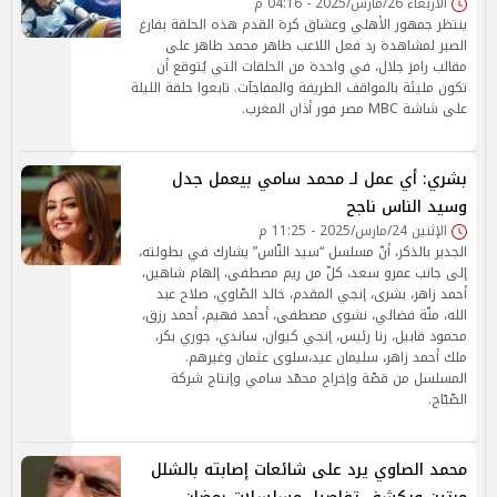
الأربعاء 26/مارس/2025 - 04:16 م
ينتظر جمهور الأهلي وعشاق كرة القدم هذه الحلقة بفارغ
الصبر لمشاهدة رد فعل اللاعب طاهر محمد طاهر على
مقالب رامز جلال، في واحدة من الحلقات التي يُتوقع أن
تكون مليئة بالمواقف الطريفة والمفاجآت. تابعوا حلقة الليلة
على شاشة MBC مصر فور أذان المغرب.
بشري: أي عمل لـ محمد سامي بيعمل جدل
وسيد الناس ناجح
الإثنين 24/مارس/2025 - 11:25 م
الجدير بالذكر، أنّ مسلسل “سيد النّاس” يشارك في بطولته،
إلى جانب عمرو سعد، كلّ من ريم مصطفى، إلهام شاهين،
أحمد زاهر، بشرى، إنجي المقدم، خالد الصّاوي، صلاح عبد
الله، منّة فضالي، نشوى مصطفى، أحمد فهيم، أحمد رزق،
محمود قابيل، رنا رئيس، إنجي كيوان، ساندي، جوري بكر،
ملك أحمد زاهر، سليمان عيد،سلوى عثمان وغيرهم.
المسلسل من قصّة وإخراج محمّد سامي وإنتاج شركة
الصّبّاح.
محمد الصاوي يرد على شائعات إصابته بالشلل