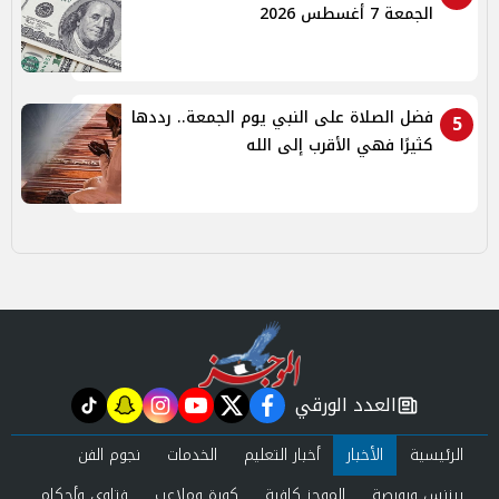
الجمعة 7 أغسطس 2026
فضل الصلاة على النبي يوم الجمعة.. رددها
5
كثيرًا فهي الأقرب إلى الله
العدد الورقي
tiktok
snapchat
instagram
youtube
twitter
facebook
newspaper
الرئيسية
الأخبار
أخبار التعليم
الخدمات
نجوم الفن
بيزنس وبورصة
الموجز كافية
كورة وملاعب
فتاوى وأحكام