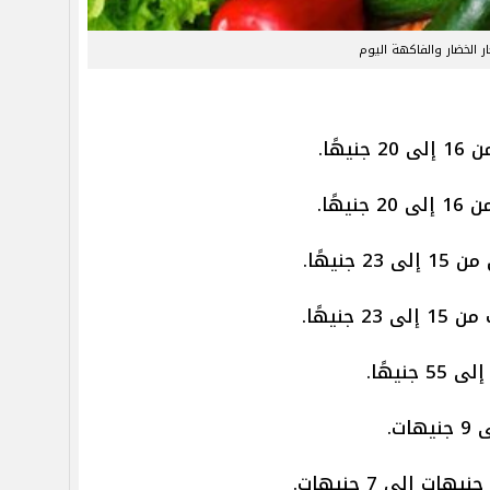
ر الخضار والفاكهة اليوم
هًا.
هًا.
نيهًا.
نيهًا.