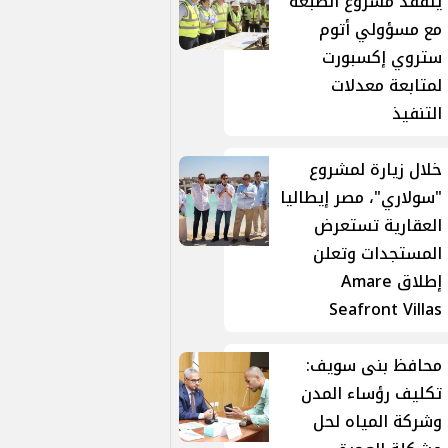
يتفقد مشروع الضبعة
مع مسؤولي أتوم
ستروي إكسبورت
لمتابعة معدلات
التنفيذ
خلال زيارة لمشروع
"سولاري"، مصر إيطاليا
العقارية تستعرض
المستجدات وتعلن
إطلاق Amare
Seafront Villas
محافظ بنى سويف:
تكليف رؤساء المدن
وشركة المياه لحل