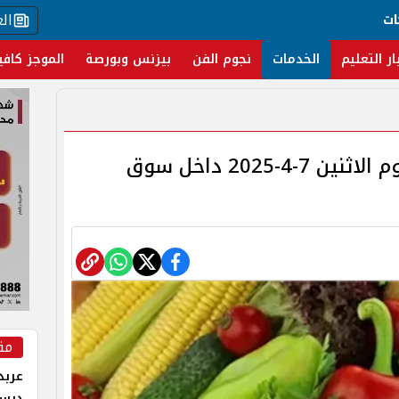
ال
ات
ار التعليم
الخدمات
نجوم الفن
بيزنس وبورصة
الموجز كافي
أسعار الخضار والفاكهة اليوم الاثنين 7-4-2025 داخل سوق
مق
عربد
درس 