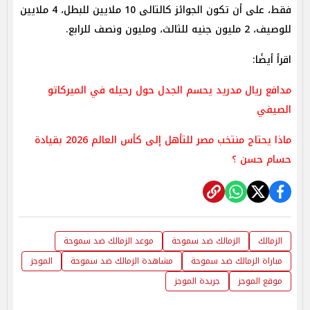
فقط، على أن تكون الجوائز كالتالى 10 ملايين للبطل، 4 ملايين
للوصيف، 2 مليون جنيه للثالث، ومليون ونصف للرابع.
اقرأ أيضًا:
مدافع ريال مدريد يحسم الجدل حول رحيله في الميركاتو
الصيفي
ماذا يحتاج منتخب مصر للتأهل إلى كأس العالم 2026 بقيادة
حسام حسن ؟
الزمالك
الزمالك ضد سموحة
موعد الزمالك ضد سموحة
مباراة الزمالك ضد سموحة
مشاهدة الزمالك ضد سموحة
الموجز
موقع الموجز
جريدة الموجز