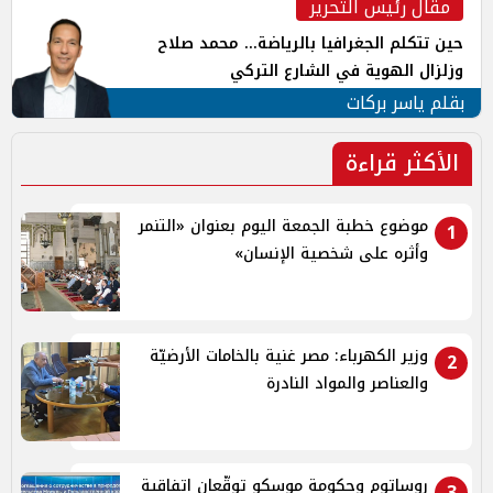
مقال رئيس التحرير
حين تتكلم الجغرافيا بالرياضة... محمد صلاح
وزلزال الهوية في الشارع التركي
بقلم ياسر بركات
الأكثر قراءة
موضوع خطبة الجمعة اليوم بعنوان «التنمر
1
وأثره على شخصية الإنسان»
وزير الكهرباء: مصر غنية بالخامات الأرضيّة
2
والعناصر والمواد النادرة
روساتوم وحكومة موسكو توقّعان اتفاقية
3