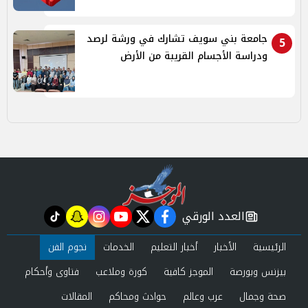
جامعة بني سويف تشارك في ورشة لرصد
5
ودراسة الأجسام القريبة من الأرض
العدد الورقي
tiktok
snapchat
instagram
youtube
twitter
facebook
newspaper
الرئيسية
الأخبار
أخبار التعليم
الخدمات
نجوم الفن
بيزنس وبورصة
الموجز كافية
كورة وملاعب
فتاوى وأحكام
صحة وجمال
عرب وعالم
حوادث ومحاكم
المقالات