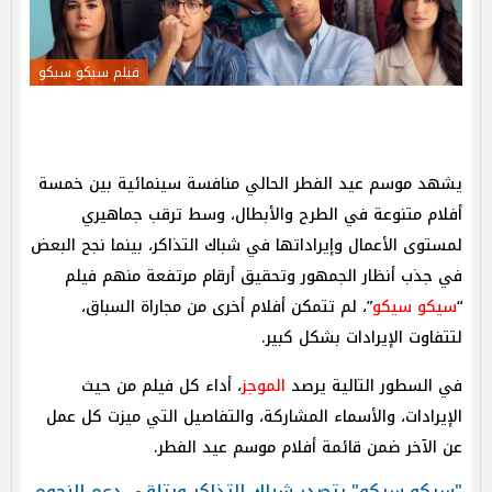
فيلم سيكو سيكو
يشهد موسم عيد الفطر الحالي منافسة سينمائية بين خمسة
أفلام متنوعة في الطرح والأبطال، وسط ترقب جماهيري
لمستوى الأعمال وإيراداتها في شباك التذاكر، بينما نجح البعض
في جذب أنظار الجمهور وتحقيق أرقام مرتفعة منهم فيلم
“
سيكو سيكو
”، لم تتمكن أفلام أخرى من مجاراة السباق،
لتتفاوت الإيرادات بشكل كبير.
في السطور التالية يرصد
الموجز
، أداء كل فيلم من حيث
الإيرادات، والأسماء المشاركة، والتفاصيل التي ميزت كل عمل
عن الآخر ضمن قائمة أفلام موسم عيد الفطر.
"سيكو سيكو" يتصدر شباك التذاكر ويتلقى دعم النجوم