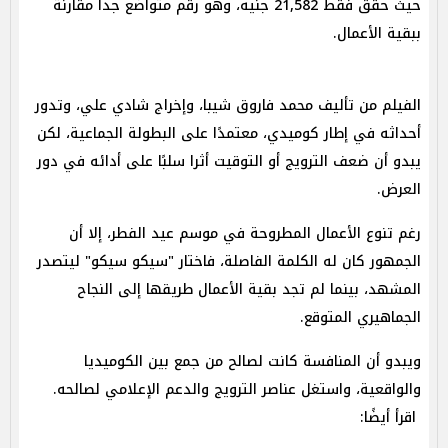
حيث حقق فقط 21,582 جنيه، وهو رقم متواضع جداً مقارنة
ببقية الأعمال.
الفيلم من تأليف محمد فاروق شيبا، وإخراج شادي علي، وتدور
أحداثه في إطار كوميدي، معتمدًا على البطولة الجماعية، لكن
يبدو أن ضعف الترويج أو التوقيت أثرا سلبًا على أدائه في دور
العرض.
رغم تنوع الأعمال المطروحة في موسم عيد الفطر، إلا أن
الجمهور كان له الكلمة الفاصلة، فاختار "سيكو سيكو" ليتصدر
المشهد، بينما لم تجد بقية الأعمال طريقها إلى النجاح
الجماهيري المتوقع.
ويبدو أن المنافسة كانت لصالح من جمع بين الكوميديا
والواقعية، واستغل عناصر الترويج والدعم الإعلامي لصالحه.
اقرأ أيضًا: