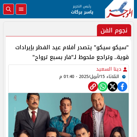
رئيس التحرير
ياسر بركات
نجوم الفن
"سيكو سيكو" يتصدر أفلام عيد الفطر بإيرادات
قوية.. وتراجع ملحوظ لـ"فار بسبع ترواح"
دينا السعيد
الثلاثاء 15/أبريل/2025 - 01:40 م