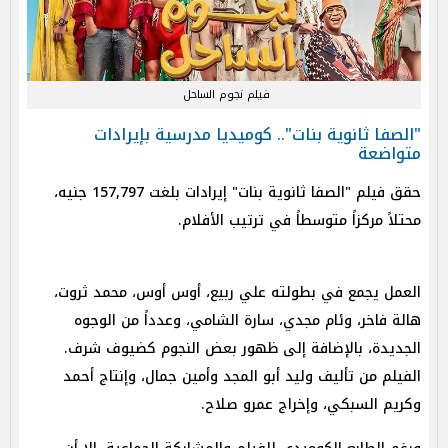
فيلم نجوم الساحل
"الصفا ثانوية بنات".. كوميديا مدرسية بإيرادات
متواضعة
حقق فيلم "الصفا ثانوية بنات" إيرادات بلغت 157,797 جنيه،
محتلاً مركزاً متوسطاً في ترتيب الأفلام.
العمل يجمع في بطولته علي ربيع، أوس أوس، محمد ثروت،
هالة فاخر، وئام مجدي، سارة الشامي، وعدداً من الوجوه
الجديدة، بالإضافة إلى ظهور بعض النجوم كضيوف شرف.
الفيلم من تأليف وليد أبو المجد وأمين جمال، وإنتاج أحمد
وكريم السبكي، وإخراج عمرو صلاح.