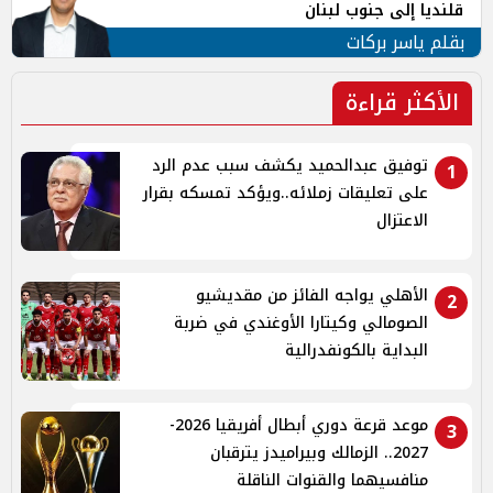
قلنديا إلى جنوب لبنان
بقلم ياسر بركات
الأكثر قراءة
توفيق عبدالحميد يكشف سبب عدم الرد
1
على تعليقات زملائه..ويؤكد تمسكه بقرار
الاعتزال
الأهلي يواجه الفائز من مقديشيو
2
الصومالي وكيتارا الأوغندي في ضربة
البداية بالكونفدرالية
موعد قرعة دوري أبطال أفريقيا 2026-
3
2027.. الزمالك وبيراميدز يترقبان
منافسيهما والقنوات الناقلة