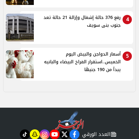
رفع 376 حالة إشغال وإزالة 21 حالة تعد
4
جنوب بنى سويف
أسعار الدواجن والبيض اليوم
5
الخميس..استقرار الفراخ البيضاء والبانيه
يبدأ من 190 جنيهًا
العدد الورقي
tiktok
snapchat
instagram
youtube
twitter
facebook
newspaper