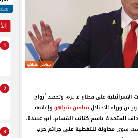
الهو
بقلم
الأ
1
بنيامين نتنياهو
2
 الإسرائيلية على قطاع غـ ـزة، وتحصد أرواح
ئيس وزراء الاحتلال
بنيامين نتنياهو
وإعلامه
ف المتحدث باسم كتائب القسام، أبو عبيدة،
ليست سوى
محاولة للتغطية على جرائم حرب
3