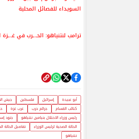
السويداء للفصائل المحلية
ترامب لنتنياهو: الحـ.ـرب في غـ.ـزة
أبو عبيدة
إسرائيل
فلسطين
جيش الا
كتائب القسام
جرائم حرب
غرب غزة
ح
رئيس وزراء الاحتلال بنيامين نتنياهو
جنود إسر
الحالة الصحية لرئيس الوزراء
تفاصيل الحالة ال
نتنياهو