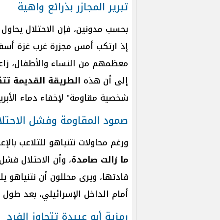
تبرير المجازر بذرائع واهية
بحسب مدونين، فإن الاحتلال يحاول ا
معظمهم من النساء والأطفال، زاعمً
إلى أن هذه
الطريقة القديمة تتك
شخصية مقاومة" لإخفاء دماء الأبرياء 
صمود المقاومة وفشل الاحتلا
ورغم محاولات نتنياهو للتلاعب بالإ
ما زالت صامدة
، وأن الاحتلال فش
قادتها، ويرى محللون أن نتنياهو ي
أمام الداخل الإسرائيلي، بعد طول 
رمزية أبو عبيدة تتجاوز الفرد