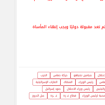
 لم تعد مقبولة دوليًا ويجب إنهاء المأساة
حتلال
بنيامين نتنياهو
حركة حماس
الحرب
ماس
رئيس الوزراء
الشاباك
الغارات الإسرائيلية
ائيليين
رئيس وزراء الاحتلال
جنود إسرائيل
صحية لرئيس الوزراء
قطاع غـ زة
غـ ـزة
جبل الدروز