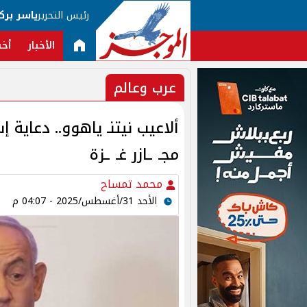
رئيس التحرير
ياسر برك
الأخبار
أخب
عرب وعالم
ألاعيب نيتنـ ياهوو.. دعاية إ
مجـ ـازر غـ ـزة
محمد تمساح
الأحد 31/أغسطس/2025 - 04:07 م