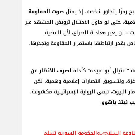
ح رمزًا يتجاوز شخصه، إذ يمثل
صوت المقاومة
مية
، حتى لو حاول الاحتلال ترويض المشهد عبر
ث – لن يغير معادلة الصراع، لأن القضية
ص بقدر ارتباطها باستمرار المقاومة وتجذرها.
ة "اغتيال أبو عبيدة" كأداة
لصرف الأنظار عن
غزة، ولتسويق انتصارات إعلامية وهمية، لكن
ر البيوت، تبقى الرواية الإسرائيلية مكشوفة،
ب نيتنـ ياهوو
.
منزوعة السلاح»..والحكومة السورية تسلم