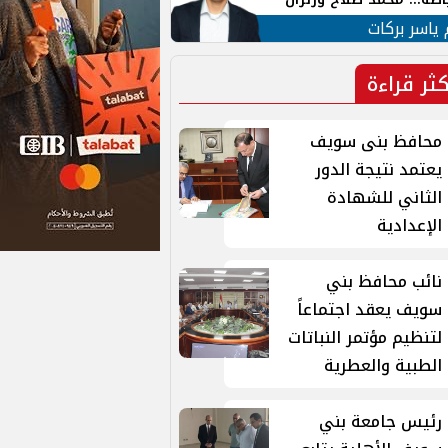
ية في الشارع التركي
 ياسر بركات
كثر قراءة
محافظ بنى سويف
يعتمد نتيجة الدور
الثاني للشهادة
الإعدادية
نائب محافظ بني
سويف يعقد اجتماعاً
لتنظيم مؤتمر النباتات
الطبية والعطرية
رئيس جامعة بني