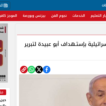
ال
ات
ار التعليم
الخدمات
نجوم الفن
بيزنس وبورصة
الموجز كافي
سرائيلية بإستـهداف أبو عبيدة لتبرير
مق
حين 
بالر