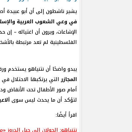
يشير ناشطون إلى أن أبو عبيدة أصب
في وعي الشعوب العربية والإسلا
الإشاعات، ويرون أن اغتياله – إن حد
الفلسطينية لم تعد مرتبطة بالأشخا
يبدو واضحًا أن نتنياهو يستخدم ورق
المجازر
التي يرتكبها الاحتلال في 
أمام صور الأطفال تحت الأنقاض ودما
لتؤكد أن ما يحدث ليس سوى
ألاعي
اقرأ أيضًا:
نتنياهو: الجولان إلى جبل الدروز «