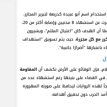
ستخدام اسم أبو عبيدة كذريعة لتبرير المجازر،
إذ ارتكب أمس مجزرة غرب غزة أسفرت عن استشهاد 8 مدنيين وإصابة أكثر من 20،
ا أن الهدف كان "اغتيال الملثم"، ويشيرون
رر مع كل مجزرة
، حيث يتم تسويق "استهداف
باعتبارها "أضرارًا جانبية".
ل
علام، فإن الوقائع على الأرض تكشف أن
المقاومة
ل في القضاء على بنيتها رغم استشهاد عدد من
لجأ لهذه الروايات ليحافظ على صورته المهزوزة
أمد الحرب دون تحقيق أهدافه.