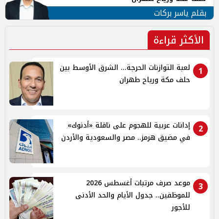
بقلم ياسر بركات
الأكثر قراءة
لعبة التوازنات الحرجة... الشرق الأوسط بين
1
حلف مكة ورياح طهران
إدانات عربية للهجوم على ناقلة «أدنوك»
2
في مضيق هرمز.. مصر والسعودية والأردن
موعد صرف مرتبات أغسطس 2026
3
للموظفين.. جدول الأيام والحد الأدنى
للأجور