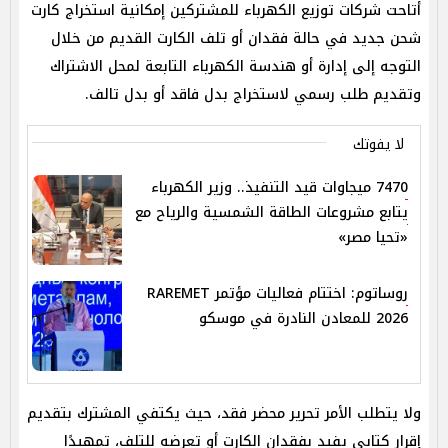
أتاحت شركات توزيع الكهرباء للمشتركين إمكانية استخراج كارت
شحن جديد في حالة فقدان أو تلف الكارت القديم من خلال
التوجه إلى إدارة أو هندسة الكهرباء التابعة لمحل الاشتراك
وتقديم طلب رسمي لاستخراج بدل فاقد أو بدل تالف.
لا يفوتك
7470 ميجاوات قيد التنفيذ.. وزير الكهرباء
يتابع مشروعات الطاقة الشمسية والرياح مع
«تحيا مصر»
روساتوم: اختتام فعاليات مؤتمر RAREMET
2026 للمعادن النادرة في موسكو
ولا يتطلب الأمر تحرير محضر فقد، حيث يكتفي المشترك بتقديم
إقرار كتابي يفيد بفقدان الكارت أو تعرضه للتلف، تمهيدًا