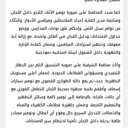
كما شدد المحافظ على ضرورة توفير الأثاث اللازم داخل اللجان،
ومتابعة مدى كفاية أعداد الملاحظين ومراقبي الأدوار، والتأكد
من توافر سجل الأمن، وإحكام غلق بوابات المدارس، ووضع
جداول الامتحانات ودليل اللجان في أماكن واضحة، مع إزالة أية
معوقات وتجهيز استراحات المراقبين، وضمان كفاءة الإنارة
والتهوية داخل الفصول لبيئة امتحانية نموذجية.
​وأكد محافظ الشرقية على ضرورة التنسيق التام بين الجهاز
التنفيذي ومسؤولي القطاعات الحيوية، لضمان أعلى مستويات
الجاهزية؛ حيث تم رفع حالة الطوارئ القصوى مع توفير سيارات
إسعاف وأطقم طبية مجهزة بمحيط اللجان للتعامل الفوري مع
أي حالات طارئة، بالإضافة إلى توفير كافة وسائل التطهير
والتعقيم اللازمة، وضمان جاهزية قطاعات الكهرباء والمياه
والاتصالات للتدخل السريع حال وقوع أي أعطال، وتوفير مصادر
طاقة بديلة داخل اللجان تأمينا لانتظام سير الامتحانات.