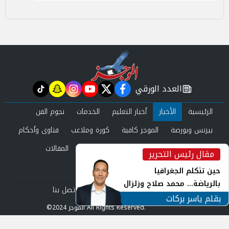
العدد الورقي
tiktok
snapchat
instagram
youtube
twitter
facebook
newspaper
الرئيسية
الأخبار
أخبار التعليم
الخدمات
نجوم الفن
بيزنس وبورصة
الموجز كافية
كورة وملاعب
فتاوى وأحكام
صحة وجمال
عرب وعالم
حوادث ومحاكم
المقالات
مقال رئيس التحرير
inst
العدد الورقي
حين تتكلم الجغرافيا
بالرياضة... محمد صلاح وزلزال
من نحن
سياسة الخصوصية
اتصل بنا
الهوية في الشارع التركي
بقلم ياسر بركات
©2024 الموجز All Rights Reserved.
Powered by